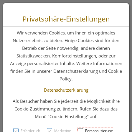
Zum “Inhalt dieser Seite” springen [AK + 0]
Zum Menü “Produkte” springen [AK + 1]
Zum Menü “Über uns / Service” springen [AK + 2]
Zu “Shop-Menüs” springen [AK + 3]
Zum "Barrierefreiheits-Menü" springen [AK + 4]
Zu den “Fusszeilen-Informationen” springen [AK + 5]
Toggle 
Produktsuche
Privatsphäre-Einstellungen
Mavala Prolip 637
Wir verwenden Cookies, um Ihnen ein optimales
Dark Velvet 4g
Nutzererlebnis zu bieten. Einige Cookies sind für den
Betrieb der Seite notwendig, andere dienen
Statistikzwecken, Komforteinstellungen, oder zur
PZN: 4773578
Anzeige personalisierter Inhalte. Weitere Informationen
finden Sie in unserer Datenschutzerklärung und Cookie
Policy.
Datenschutzerklärung
Als Besucher haben Sie jederzeit die Möglichkeit ihre
Cookie-Zustimmung zu ändern. Rufen Sie dazu das
Menü "Cookie-Einstellung" auf.
Erforderlich
Marketing
Personalisierung