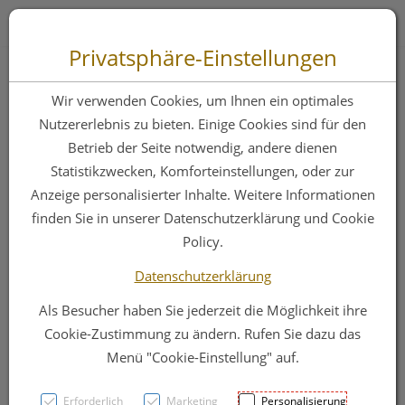
Zum “Inhalt dieser Seite” springen [AK + 0]
Zum Menü “Produkte” springen [AK + 1]
Zum Menü “Über uns / Service” springen [AK + 2]
Zu “Shop-Menüs” springen [AK + 3]
Zum "Barrierefreiheits-Menü" springen [AK + 4]
Zu den “Fusszeilen-Informationen” springen [AK + 5]
Toggle 
Produktsuche
Privatsphäre-Einstellungen
Mavala Stop 10ml
Wir verwenden Cookies, um Ihnen ein optimales
Nutzererlebnis zu bieten. Einige Cookies sind für den
Betrieb der Seite notwendig, andere dienen
PZN: 3054628
Statistikzwecken, Komforteinstellungen, oder zur
Anzeige personalisierter Inhalte. Weitere Informationen
finden Sie in unserer Datenschutzerklärung und Cookie
Policy.
Datenschutzerklärung
Als Besucher haben Sie jederzeit die Möglichkeit ihre
Cookie-Zustimmung zu ändern. Rufen Sie dazu das
Menü "Cookie-Einstellung" auf.
Erforderlich
Marketing
Personalisierung