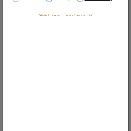
Mehr Cookie-Infos einblenden
Symbolbild(er)
18,51 EUR
10 ml / Einheit
inkl. 20% MwSt.
lieferbar
In den Warenkorb