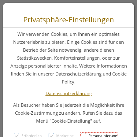
Zum “Inhalt dieser Seite” springen [AK + 0]
Zum Menü “Produkte” springen [AK + 1]
Zum Menü “Über uns / Service” springen [AK + 2]
Zu “Shop-Menüs” springen [AK + 3]
Zum "Barrierefreiheits-Menü" springen [AK + 4]
Zu den “Fusszeilen-Informationen” springen [AK + 5]
Toggle 
Produktsuche
Privatsphäre-Einstellungen
Meliseptol
Wir verwenden Cookies, um Ihnen ein optimales
Flaechendesinfektion
Nutzererlebnis zu bieten. Einige Cookies sind für den
Betrieb der Seite notwendig, andere dienen
-braun B.austria
Statistikzwecken, Komforteinstellungen, oder zur
Hbv Tuecher 100st
Anzeige personalisierter Inhalte. Weitere Informationen
finden Sie in unserer Datenschutzerklärung und Cookie
Policy.
PZN: 1064982
Datenschutzerklärung
Als Besucher haben Sie jederzeit die Möglichkeit ihre
Cookie-Zustimmung zu ändern. Rufen Sie dazu das
Menü "Cookie-Einstellung" auf.
Erforderlich
Marketing
Personalisierung