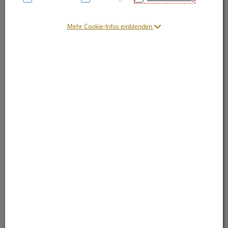
Mehr Cookie-Infos einblenden
Symbolbild(er)
14,85 EUR
100 Stk. / Einheit
inkl. 20% MwSt.
lieferbar