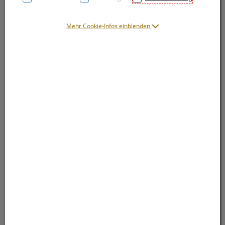
Mehr Cookie-Infos einblenden
Symbolbild(er)
14,60 EUR
50 Stk. / Einheit
inkl. 20% MwSt.
lieferbar
In den Warenkorb