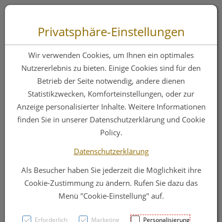
Zum “Inhalt dieser Seite” springen [AK + 0]
Zum Menü “Produkte” springen [AK + 1]
Zum Menü “Über uns / Service” springen [AK + 2]
Zu “Shop-Menüs” springen [AK + 3]
Zum "Barrierefreiheits-Menü" springen [AK + 4]
Zu den “Fusszeilen-Informationen” springen [AK + 5]
Toggle 
Produktsuche
Privatsphäre-Einstellungen
Molicare Skin
Wir verwenden Cookies, um Ihnen ein optimales
Feuchtpflegetuecher
Nutzererlebnis zu bieten. Einige Cookies sind für den
Betrieb der Seite notwendig, andere dienen
50st
Statistikzwecken, Komforteinstellungen, oder zur
Anzeige personalisierter Inhalte. Weitere Informationen
finden Sie in unserer Datenschutzerklärung und Cookie
PZN: 4738085
Policy.
Datenschutzerklärung
Als Besucher haben Sie jederzeit die Möglichkeit ihre
Cookie-Zustimmung zu ändern. Rufen Sie dazu das
Menü "Cookie-Einstellung" auf.
Erforderlich
Marketing
Personalisierung