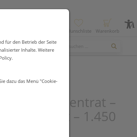
Profil
Wunschliste
Warenkorb
d für den Betrieb der Seite
lisierter Inhalte. Weitere
olicy.
 Sie dazu das Menü "Cookie-
morency
kirsch Konzentrat –
onzentriert – 1.450
morency-