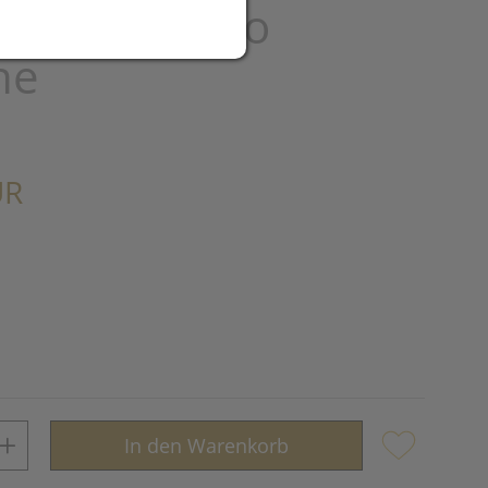
kirschen pro
he
UR
In den Warenkorb