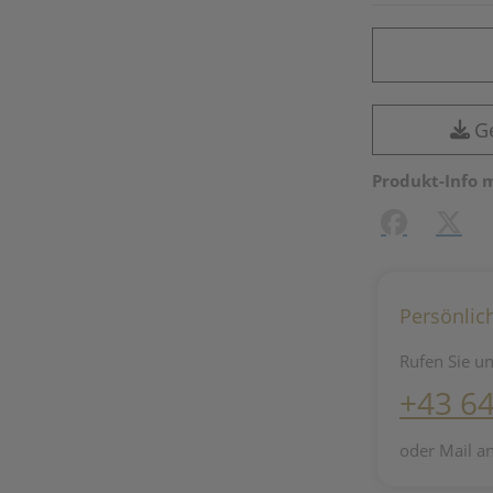
G
Produkt-Info 
Facebook
X (#[c
Persönlic
Rufen Sie un
+43 6
oder Mail a