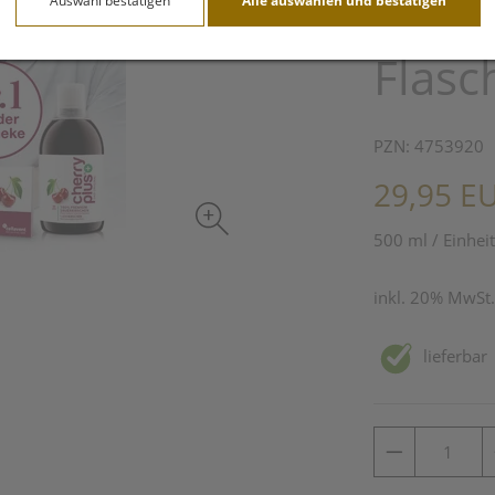
Auswahl bestätigen
Alle auswählen und bestätigen
Sauer
Flasc
PZN: 4753920
29,95 E
500 ml / Einheit
inkl. 20% MwSt.
lieferbar