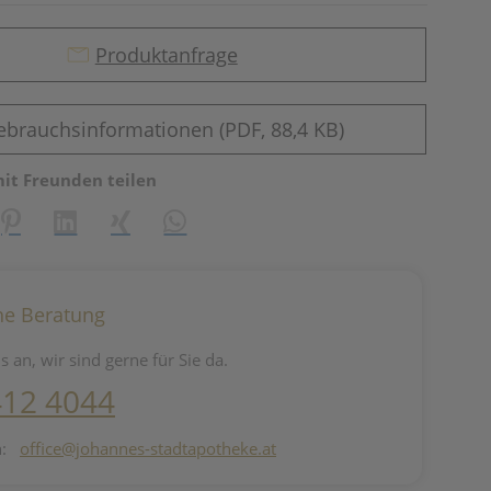
Produktanfrage
ebrauchsinformationen (PDF, 88,4 KB)
mit Freunden teilen
reator\plugin\share\core\structs\SocialSharingServiceSettings]:fo
Pinterest
LinkedIn
Xing
WhatsApp (#[creator\plugin\share\core\st
he Beratung
s an, wir sind gerne für Sie da.
412 4044
n:
office@johannes-stadtapotheke.at