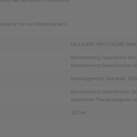
chutz der wertvollen Inhaltsstoffe
asche ist frei von Weichmachern
CELLAVENT HEALTHCARE GMB
Montmorency Sauerkirsch Konze
Montmorency-Sauerkirschen pr
Nahrungsmittel, Getränke, Säft
Montmorency Sauerkirsche, Saue
Natürlicher Therapiebegleiter be
500 ml