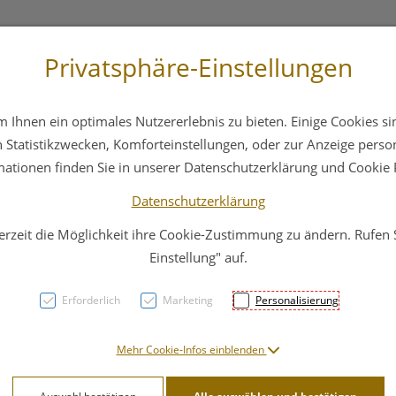
Privatsphäre-Einstellungen
3 6412 4044
Service
Bereitschaftsdienst
Ihnen ein optimales Nutzererlebnis zu bieten. Einige Cookies sin
ika
Hautpflege
Familie
Nahrungsergänzung
Statistikzwecken, Komforteinstellungen, oder zur Anzeige persona
mationen finden Sie in unserer Datenschutzerklärung und Cookie P
Datenschutzerklärung
erzeit die Möglichkeit ihre Cookie-Zustimmung zu ändern. Rufen
Mullb
Einstellung" auf.
Cello
Erforderlich
Marketing
Personalisierung
PZN: 3274844
Mehr Cookie-Infos einblenden
14,85 E