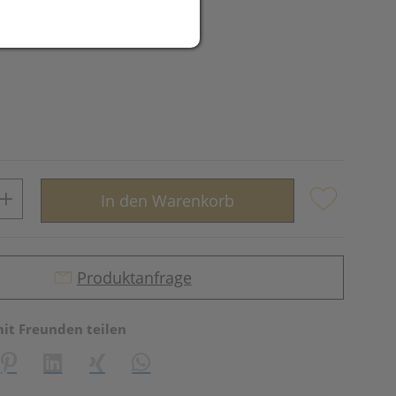
In den Warenkorb
Produktanfrage
mit Freunden teilen
reator\plugin\share\core\structs\SocialSharingServiceSettings]:fo
Pinterest
LinkedIn
Xing
WhatsApp (#[creator\plugin\share\core\st