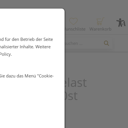
Profil
Wunschliste
Warenkorb
d für den Betrieb der Seite
lisierter Inhalte. Weitere
olicy.
 Sie dazu das Menü "Cookie-
inden Mollelast
 4mx 8cm 20st
UR