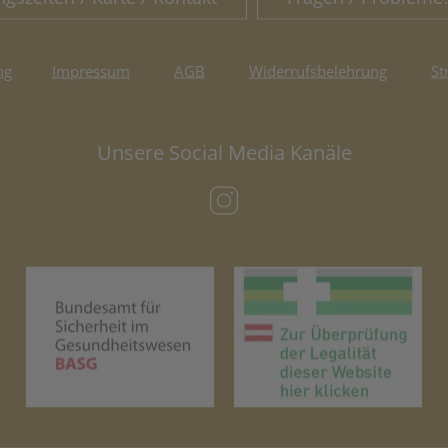
ng
Impressum
AGB
Widerrufsbelehrung
St
Unsere Social Media Kanäle
(öffnet in neuem Tab)
(öffnet in neuem Tab)
(öf