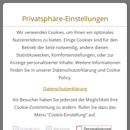
Zum “Inhalt dieser Seite” springen [AK + 0]
Zum Menü “Produkte” springen [AK + 1]
Zum Menü “Über uns / Service” springen [AK + 2]
Zu “Shop-Menüs” springen [AK + 3]
Zum "Barrierefreiheits-Menü" springen [AK + 4]
Zu den “Fusszeilen-Informationen” springen [AK + 5]
Toggle 
Produktsuche
Privatsphäre-Einstellungen
Mullkompressen-es
Wir verwenden Cookies, um Ihnen ein optimales
Hartmann/steril
Nutzererlebnis zu bieten. Einige Cookies sind für den
Betrieb der Seite notwendig, andere dienen
8fach 17faedig 10x
Statistikzwecken, Komforteinstellungen, oder zur
20cm 5x2 10st
Anzeige personalisierter Inhalte. Weitere Informationen
finden Sie in unserer Datenschutzerklärung und Cookie
Policy.
PZN: 1152870
Datenschutzerklärung
Als Besucher haben Sie jederzeit die Möglichkeit ihre
Cookie-Zustimmung zu ändern. Rufen Sie dazu das
Menü "Cookie-Einstellung" auf.
Erforderlich
Marketing
Personalisierung