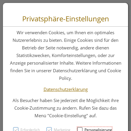
Zum “Inhalt dieser Seite” springen [AK + 0]
Zum Menü “Produkte” springen [AK + 1]
Zum Menü “Über uns / Service” springen [AK + 2]
Zu “Shop-Menüs” springen [AK + 3]
Zum "Barrierefreiheits-Menü" springen [AK + 4]
Zu den “Fusszeilen-Informationen” springen [AK + 5]
Toggle 
Produktsuche
Privatsphäre-Einstellungen
Multi-gyn
Wir verwenden Cookies, um Ihnen ein optimales
Brausetabl 10st
Nutzererlebnis zu bieten. Einige Cookies sind für den
Betrieb der Seite notwendig, andere dienen
Statistikzwecken, Komforteinstellungen, oder zur
PZN: 2871041
Anzeige personalisierter Inhalte. Weitere Informationen
finden Sie in unserer Datenschutzerklärung und Cookie
Policy.
Datenschutzerklärung
Als Besucher haben Sie jederzeit die Möglichkeit ihre
Cookie-Zustimmung zu ändern. Rufen Sie dazu das
Menü "Cookie-Einstellung" auf.
Erforderlich
Marketing
Personalisierung