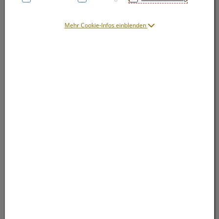
Symbolbild(er)
Mehr Cookie-Infos einblenden
14,02 EUR
10 Stk. / Einheit
inkl. 20% MwSt.
lieferbar
In den Warenkorb