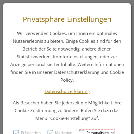
Zum “Inhalt dieser Seite” springen [AK + 0]
Zum Menü “Produkte” springen [AK + 1]
Zum Menü “Über uns / Service” springen [AK + 2]
Zu “Shop-Menüs” springen [AK + 3]
Zum "Barrierefreiheits-Menü" springen [AK + 4]
Zu den “Fusszeilen-Informationen” springen [AK + 5]
Toggle 
Produktsuche
Privatsphäre-Einstellungen
Nagel Eckenzange
Wir verwenden Cookies, um Ihnen ein optimales
Canal/rostfrei 11cm
Nutzererlebnis zu bieten. Einige Cookies sind für den
Betrieb der Seite notwendig, andere dienen
+flammenspitz
Statistikzwecken, Komforteinstellungen, oder zur
3063- 1st
Anzeige personalisierter Inhalte. Weitere Informationen
finden Sie in unserer Datenschutzerklärung und Cookie
Policy.
PZN: 4786546
Datenschutzerklärung
Als Besucher haben Sie jederzeit die Möglichkeit ihre
Cookie-Zustimmung zu ändern. Rufen Sie dazu das
Menü "Cookie-Einstellung" auf.
Erforderlich
Marketing
Personalisierung