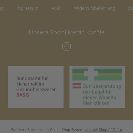
ng
Impressum
AGB
Widerrufsbelehrung
St
Unsere Social Media Kanäle
(öffnet in neuem Tab)
(öffnet in neuem Tab)
(öf
Webseite & Apotheken-Online-Shop-System:
eboxx® Shop APO-Pro