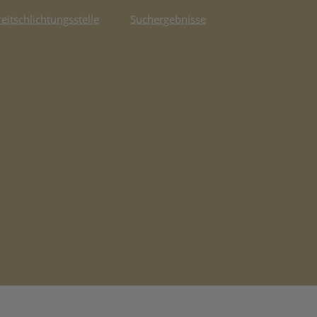
reitschlichtungsstelle
Suchergebnisse
fnet in neuem Tab)