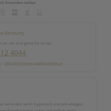
mit Freunden teilen
reator\plugin\share\core\structs\SocialSharingServiceSettings]:fo
Pinterest
LinkedIn
Xing
WhatsApp (#[creator\plugin\share\core\st
he Beratung
s an, wir sind gerne für Sie da.
412 4044
n:
office@johannes-stadtapotheke.at
ut verhindert wird> hygienisch und anti-allergen
nen Nagelhautreste sicher und einfach gelöst