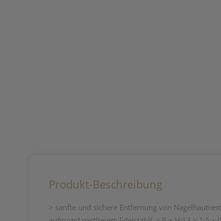
Produkt-Beschreibung
> sanfte und sichere Entfernung von Nagelhautrest
aufgrund rostfreiem EdelstahlL x B x H:13 x 1,5 x