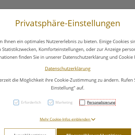
Privatsphäre-Einstellungen
 4044
Service
Bereitschaftsdienst
Ihnen ein optimales Nutzererlebnis zu bieten. Einige Cookies sin
ika
Hautpflege
Familie
Nahrungsergänzung
Statistikzwecken, Komforteinstellungen, oder zur Anzeige persona
mationen finden Sie in unserer Datenschutzerklärung und Cookie P
Datenschutzerklärung
erzeit die Möglichkeit ihre Cookie-Zustimmung zu ändern. Rufen
Nagel
Einstellung" auf.
Rostf
Erforderlich
Marketing
Personalisierung
13cm 
Mehr Cookie-Infos einblenden
PZN: 4787741