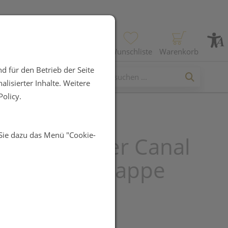
Profil
Wunschliste
Warenkorb
d für den Betrieb der Seite
lisierter Inhalte. Weitere
olicy.
 Sie dazu das Menü "Cookie-
 Hautmesser Canal
rei +schutzkappe
6065- 1st