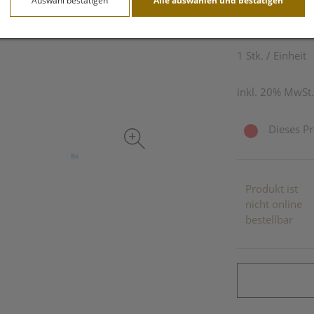
Auswahl bestätigen
Alle auswählen und bestätigen
8,51 EU
1 Stk. / Einheit
inkl. 20% MwSt.
Dieses Pr
Produkt ist
nicht online
bestellbar