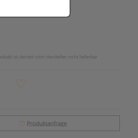
R
odukt ist derzeit vom Hersteller nicht lieferbar
Produktanfrage