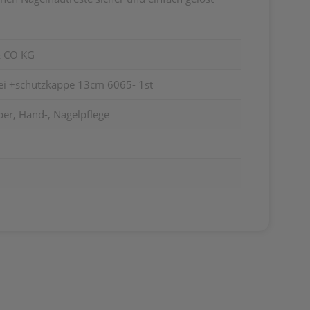
 CO KG
ei +schutzkappe 13cm 6065- 1st
er, Hand-, Nagelpflege