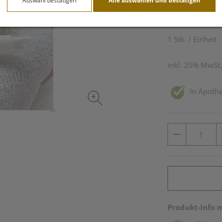
Auswahl bestätigen
Alle auswählen und bestätigen
9,90 EU
1 Stk. / Einheit
inkl. 20% MwSt.
In Apothe
Produkt-Info 