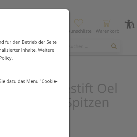
Profil
Wunschliste
Warenkorb
d für den Betrieb der Seite
lisierter Inhalte. Weitere
olicy.
 Sie dazu das Menü "Cookie-
 Hautpflegestift Oel
 +3 Ersatz- Spitzen
 1st