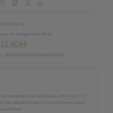
reator\plugin\share\core\structs\SocialSharingServiceSettings]:fo
Pinterest
LinkedIn
Xing
WhatsApp (#[creator\plugin\share\core\st
he Beratung
s an, wir sind gerne für Sie da.
412 4044
n:
office@johannes-stadtapotheke.at
 Ersatzspitzen und nachfüllbarL x B x H:13 x 1,5
n. Das natürliche Jojoba-Öl mit Vitaminen macht
 und erleben!