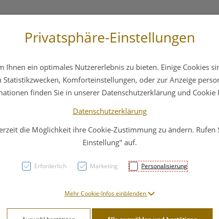
Privatsphäre-Einstellungen
3 6412 4044
Service
Bereitschaftsdienst
Ihnen ein optimales Nutzererlebnis zu bieten. Einige Cookies sin
ika
Hautpflege
Familie
Nahrungsergänzung
Statistikzwecken, Komforteinstellungen, oder zur Anzeige persona
mationen finden Sie in unserer Datenschutzerklärung und Cookie P
Datenschutzerklärung
erzeit die Möglichkeit ihre Cookie-Zustimmung zu ändern. Rufen
Nagel
Einstellung" auf.
Canal
Erforderlich
Marketing
Personalisierung
4030-
Mehr Cookie-Infos einblenden
PZN: 4786807