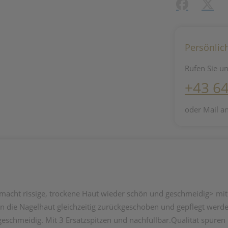
Facebook
X (#[c
Persönlic
Rufen Sie un
+43 6
oder Mail a
acht rissige, trockene Haut wieder schön und geschmeidig> mit 3
n die Nagelhaut gleichzeitig zurückgeschoben und gepflegt werde
eschmeidig. Mit 3 Ersatzspitzen und nachfüllbar.Qualität spüren