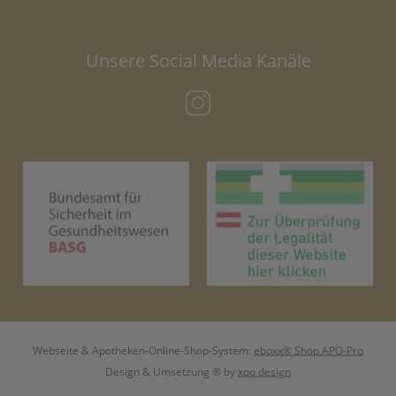
Unsere Social Media Kanäle
(öffnet in neuem Tab)
(öffnet in neuem Tab)
(öf
Webseite & Apotheken-Online-Shop-System:
eboxx® Shop APO-Pro
Design & Umsetzung
® by
xoo design