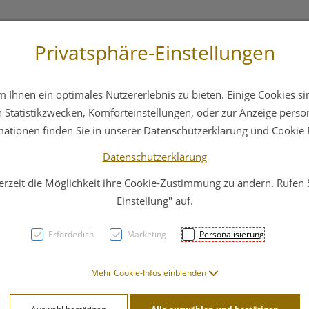
Privatsphäre-Einstellungen
st
+43 6412 4044
Service
Bereitschaftsdienst
Ihnen ein optimales Nutzererlebnis zu bieten. Einige Cookies sin
ika
Hautpflege
Familie
Nahrungsergänzung
Statistikzwecken, Komforteinstellungen, oder zur Anzeige persona
mationen finden Sie in unserer Datenschutzerklärung und Cookie P
Datenschutzerklärung
erzeit die Möglichkeit ihre Cookie-Zustimmung zu ändern. Rufen
Neost
Einstellung" auf.
125m
Erforderlich
Marketing
Personalisierung
PZN: 1661778
Mehr Cookie-Infos einblenden
56,71 E