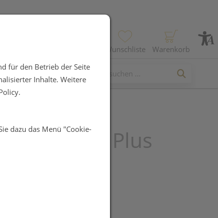
Profil
Wunschliste
Warenkorb
d für den Betrieb der Seite
lisierter Inhalte. Weitere
olicy.
 Sie dazu das Menü "Cookie-
rata 15 Gel Plus
l
UR