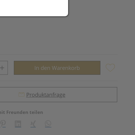
In den Warenkorb
Produktanfrage
mit Freunden teilen
reator\plugin\share\core\structs\SocialSharingServiceSettings]:fo
Pinterest
LinkedIn
Xing
WhatsApp (#[creator\plugin\share\core\st