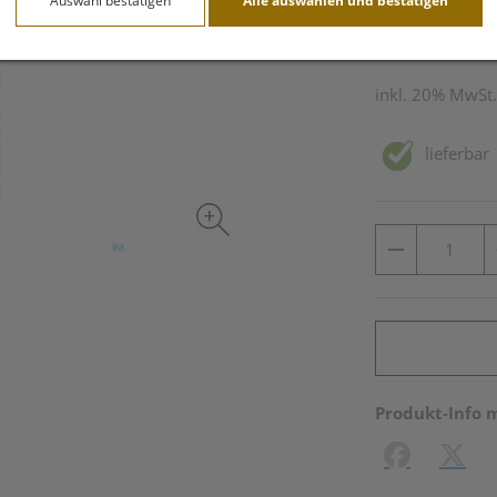
Auswahl bestätigen
Alle auswählen und bestätigen
125 ml / Einheit
inkl. 20% MwSt.
lieferbar
Produkt-Info 
Facebook
X (#[c