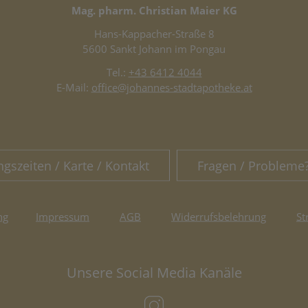
Mag. pharm. Christian Maier KG
Hans-Kappacher-Straße 8
5600 Sankt Johann im Pongau
Tel.:
+43 6412 4044
E-Mail:
office@johannes-stadtapotheke.at
ngszeiten / Karte / Kontakt
Fragen / Probleme
ng
Impressum
AGB
Widerrufsbelehrung
St
Unsere Social Media Kanäle
(öffnet in neuem Tab)