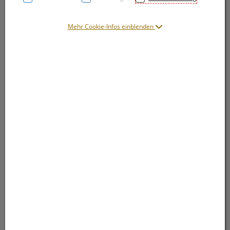
Mehr Cookie-Infos einblenden
Symbolbild(er)
130,35 EUR
10 Stk. / Einheit
inkl. 20% MwSt.
lieferbar