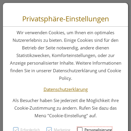
Zum “Inhalt dieser Seite” springen [AK + 0]
Zum Menü “Produkte” springen [AK + 1]
Zum Menü “Über uns / Service” springen [AK + 2]
Zu “Shop-Menüs” springen [AK + 3]
Zum "Barrierefreiheits-Menü" springen [AK + 4]
Zu den “Fusszeilen-Informationen” springen [AK + 5]
Toggle 
Produktsuche
Privatsphäre-Einstellungen
Netzauflagen
Wir verwenden Cookies, um Ihnen ein optimales
Mepitel Silikon Steril
Nutzererlebnis zu bieten. Einige Cookies sind für den
Betrieb der Seite notwendig, andere dienen
10x18cm 10st
Statistikzwecken, Komforteinstellungen, oder zur
Anzeige personalisierter Inhalte. Weitere Informationen
finden Sie in unserer Datenschutzerklärung und Cookie
PZN: 1519537
Policy.
Datenschutzerklärung
Als Besucher haben Sie jederzeit die Möglichkeit ihre
Cookie-Zustimmung zu ändern. Rufen Sie dazu das
Menü "Cookie-Einstellung" auf.
Erforderlich
Marketing
Personalisierung