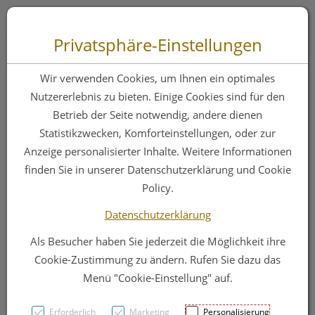
Zum “Inhalt dieser Seite” springen [AK + 0]
Zum Menü “Produkte” springen [AK + 1]
Zum Menü “Über uns / Service” springen [AK + 2]
Zu “Shop-Menüs” springen [AK + 3]
Zum "Barrierefreiheits-Menü" springen [AK + 4]
Zu den “Fusszeilen-Informationen” springen [AK + 5]
Toggle 
Produktsuche
Privatsphäre-Einstellungen
Netzauflagen
Wir verwenden Cookies, um Ihnen ein optimales
Mepitel Silikon Steril
Nutzererlebnis zu bieten. Einige Cookies sind für den
Betrieb der Seite notwendig, andere dienen
7,5x10cm 10st
Statistikzwecken, Komforteinstellungen, oder zur
Anzeige personalisierter Inhalte. Weitere Informationen
finden Sie in unserer Datenschutzerklärung und Cookie
PZN: 1519520
Policy.
Datenschutzerklärung
Als Besucher haben Sie jederzeit die Möglichkeit ihre
Cookie-Zustimmung zu ändern. Rufen Sie dazu das
Menü "Cookie-Einstellung" auf.
Erforderlich
Marketing
Personalisierung