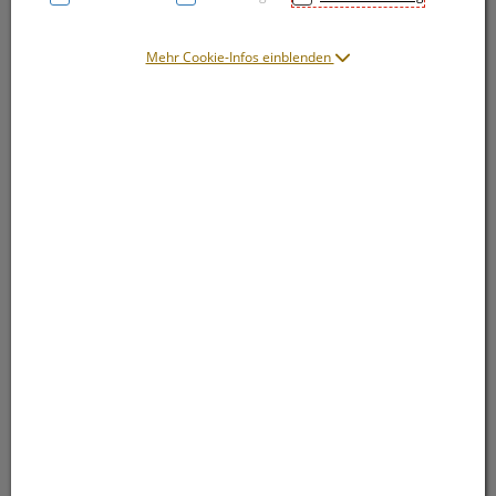
Mehr Cookie-Infos einblenden
Symbolbild(er)
4,15 EUR
75 ml / Einheit
inkl. 20% MwSt.
lieferbar