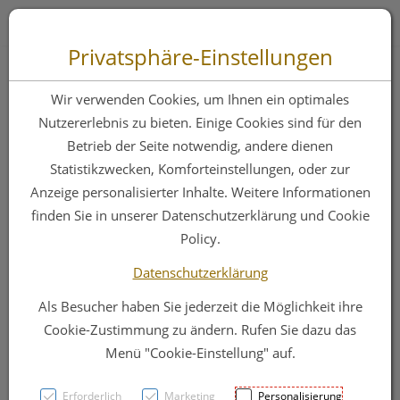
Zum “Inhalt dieser Seite” springen [AK + 0]
Zum Menü “Produkte” springen [AK + 1]
Zum Menü “Über uns / Service” springen [AK + 2]
Zu “Shop-Menüs” springen [AK + 3]
Zum "Barrierefreiheits-Menü" springen [AK + 4]
Zu den “Fusszeilen-Informationen” springen [AK + 5]
Toggle 
Produktsuche
Privatsphäre-Einstellungen
Neutrogena
Wir verwenden Cookies, um Ihnen ein optimales
Norwegische Formel
Nutzererlebnis zu bieten. Einige Cookies sind für den
Betrieb der Seite notwendig, andere dienen
Hand +nagelcreme
Statistikzwecken, Komforteinstellungen, oder zur
75ml
Anzeige personalisierter Inhalte. Weitere Informationen
finden Sie in unserer Datenschutzerklärung und Cookie
Policy.
PZN: 3207380
Datenschutzerklärung
Als Besucher haben Sie jederzeit die Möglichkeit ihre
Cookie-Zustimmung zu ändern. Rufen Sie dazu das
Menü "Cookie-Einstellung" auf.
Erforderlich
Marketing
Personalisierung