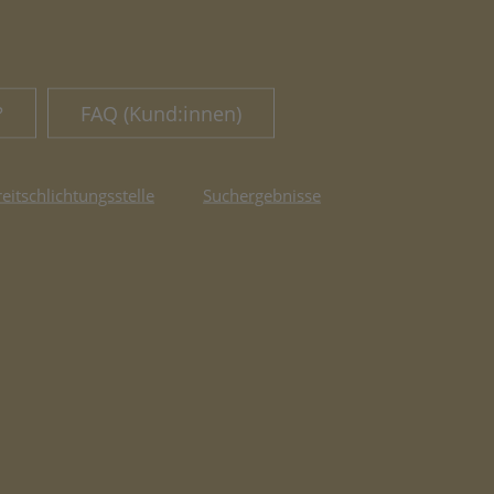
?
FAQ (Kund:innen)
reitschlichtungsstelle
Suchergebnisse
fnet in neuem Tab)