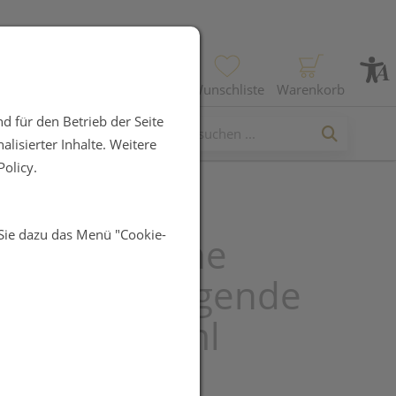
Profil
Wunschliste
Warenkorb
d für den Betrieb der Seite
lisierter Inhalte. Weitere
olicy.
 Sie dazu das Menü "Cookie-
a Sensidiane
bral Beruhigende
ncreme 20ml