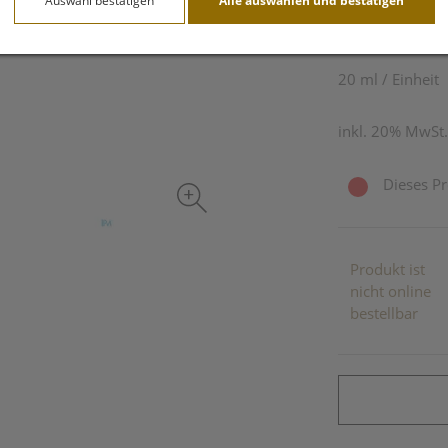
Auswahl bestätigen
Alle auswählen und bestätigen
27,13 E
20 ml / Einheit
inkl. 20% MwSt.
Dieses Pr
Produkt ist
nicht online
bestellbar