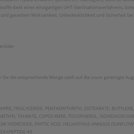
offe dank eines einzigartigen UHT-Sterilisationsverfahrens, biet
nd garantiert Wirksamkeit, Unbedenklichkeit und Sicherheit be
enlider
n Sie die entsprechende Menge sanft auf die zuvor gereinigte Au
CAPRIC,TRIGLYCERIDE, PENTAERYTHRITYL DISTEARATE, BUTYLE
ETHYL TAURATE, COPOLYMER, TOCOPHEROL, ISOHEXADECANE, 
 HYDROXIDE, PHYTIC ACID, HELIANTHUS ANNUUS (SUNFLOWER) 
HEXAPEPTIDE-49