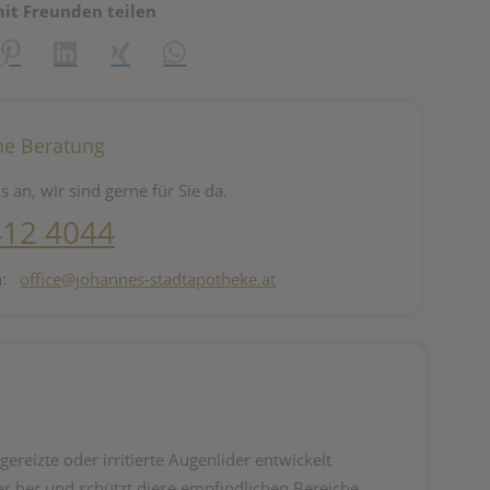
mit Freunden teilen
reator\plugin\share\core\structs\SocialSharingServiceSettings]:fo
Pinterest
LinkedIn
Xing
WhatsApp (#[creator\plugin\share\core\st
he Beratung
s an, wir sind gerne für Sie da.
412 4044
n:
office@johannes-stadtapotheke.at
ereizte oder irritierte Augenlider entwickelt
r her und schützt diese empfindlichen Bereiche.