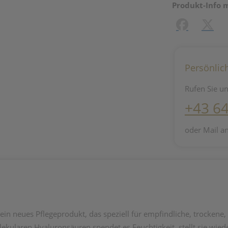
Produkt-Info 
Facebook
X (#[c
Persönlic
Rufen Sie un
+43 6
oder Mail a
n neues Pflegeprodukt, das speziell für empfindliche, trockene, g
ularen Hyaluronsäuren spendet es Feuchtigkeit, stellt sie wiede