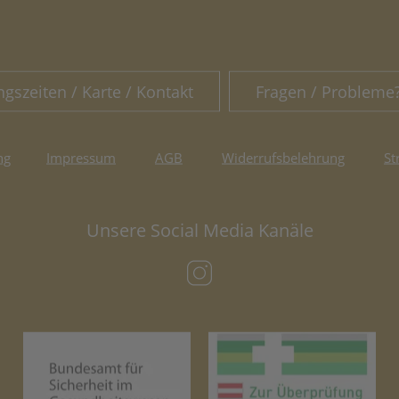
ngszeiten / Karte / Kontakt
Fragen / Probleme
ng
Impressum
AGB
Widerrufsbelehrung
St
Unsere Social Media Kanäle
(öffnet in neuem Tab)
(öffnet in neuem Tab)
(öf