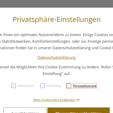
Privatsphäre-Einstellungen
3 6412 4044
Service
Bereitschaftsdienst
Ihnen ein optimales Nutzererlebnis zu bieten. Einige Cookies sin
ika
Hautpflege
Familie
Nahrungsergänzung
Statistikzwecken, Komforteinstellungen, oder zur Anzeige persona
mationen finden Sie in unserer Datenschutzerklärung und Cookie P
Datenschutzerklärung
erzeit die Möglichkeit ihre Cookie-Zustimmung zu ändern. Rufen
Norev
Einstellung" auf.
Palpe
Erforderlich
Marketing
Personalisierung
Auge
Mehr Cookie-Infos einblenden
PZN: 3312208