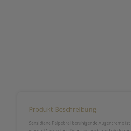
Produkt-Beschreibung
Sensidiane Palpebral beruhigende Augencreme ist ei
wurde. Dank seines Duos aus hoch- und niedermolek