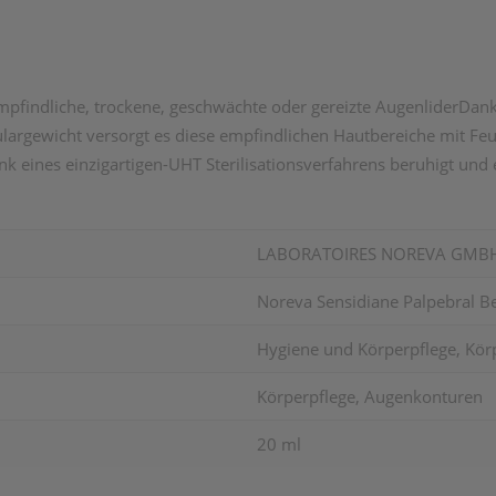
 empfindliche, trockene, geschwächte oder gereizte AugenliderDa
gewicht versorgt es diese empfindlichen Hautbereiche mit Feucht
eines einzigartigen-UHT Sterilisationsverfahrens beruhigt und er
LABORATOIRES NOREVA GMB
Noreva Sensidiane Palpebral 
Hygiene und Körperpflege, Körp
Körperpflege, Augenkonturen
20 ml