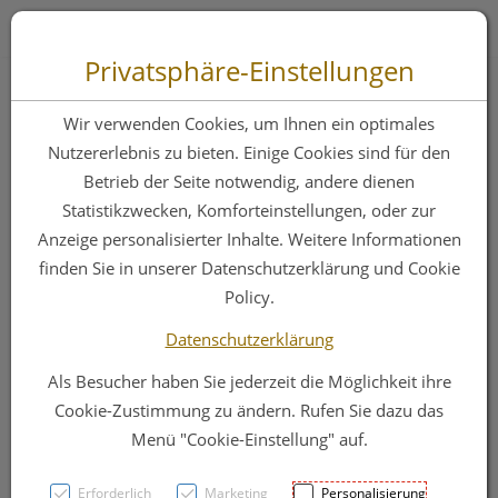
Zum “Inhalt dieser Seite” springen [AK + 0]
Zum Menü “Produkte” springen [AK + 1]
Zum Menü “Über uns / Service” springen [AK + 2]
Zu “Shop-Menüs” springen [AK + 3]
Zum "Barrierefreiheits-Menü" springen [AK + 4]
Zu den “Fusszeilen-Informationen” springen [AK + 5]
Toggle 
Produktsuche
Privatsphäre-Einstellungen
Nutrini/drink
Wir verwenden Cookies, um Ihnen ein optimales
Flasche Multifibre
Nutzererlebnis zu bieten. Einige Cookies sind für den
Betrieb der Seite notwendig, andere dienen
200ml Banane 1st
Statistikzwecken, Komforteinstellungen, oder zur
Anzeige personalisierter Inhalte. Weitere Informationen
finden Sie in unserer Datenschutzerklärung und Cookie
PZN: 3274608
Policy.
Datenschutzerklärung
Als Besucher haben Sie jederzeit die Möglichkeit ihre
Cookie-Zustimmung zu ändern. Rufen Sie dazu das
Menü "Cookie-Einstellung" auf.
Erforderlich
Marketing
Personalisierung