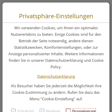
Zum “Inhalt dieser Seite” springen [AK + 0]
Zum Menü “Produkte” springen [AK + 1]
Zum Menü “Über uns / Service” springen [AK + 2]
Zu “Shop-Menüs” springen [AK + 3]
Zum "Barrierefreiheits-Menü" springen [AK + 4]
Zu den “Fusszeilen-Informationen” springen [AK + 5]
Toggle 
Produktsuche
Privatsphäre-Einstellungen
Nutrini/drink
Wir verwenden Cookies, um Ihnen ein optimales
Flasche Multifibre
Nutzererlebnis zu bieten. Einige Cookies sind für den
Betrieb der Seite notwendig, andere dienen
200ml Vanille 24st
Statistikzwecken, Komforteinstellungen, oder zur
Anzeige personalisierter Inhalte. Weitere Informationen
finden Sie in unserer Datenschutzerklärung und Cookie
PZN: 3274695
Policy.
Datenschutzerklärung
Als Besucher haben Sie jederzeit die Möglichkeit ihre
Cookie-Zustimmung zu ändern. Rufen Sie dazu das
Menü "Cookie-Einstellung" auf.
Erforderlich
Marketing
Personalisierung