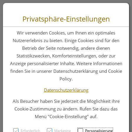
Zum “Inhalt dieser Seite” springen [AK + 0]
Zum Menü “Produkte” springen [AK + 1]
Zum Menü “Über uns / Service” springen [AK + 2]
Zu “Shop-Menüs” springen [AK + 3]
Zum "Barrierefreiheits-Menü" springen [AK + 4]
Zu den “Fusszeilen-Informationen” springen [AK + 5]
Toggle 
Produktsuche
Privatsphäre-Einstellungen
Nuxe Reve De Miel
Wir verwenden Cookies, um Ihnen ein optimales
Creme Corps
Nutzererlebnis zu bieten. Einige Cookies sind für den
Betrieb der Seite notwendig, andere dienen
Gommage Koerper
Statistikzwecken, Komforteinstellungen, oder zur
Peeling 175ml
Anzeige personalisierter Inhalte. Weitere Informationen
finden Sie in unserer Datenschutzerklärung und Cookie
Policy.
PZN: 4774508
Datenschutzerklärung
Als Besucher haben Sie jederzeit die Möglichkeit ihre
Cookie-Zustimmung zu ändern. Rufen Sie dazu das
Menü "Cookie-Einstellung" auf.
Erforderlich
Marketing
Personalisierung