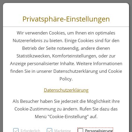
Zum “Inhalt dieser Seite” springen [AK + 0]
Zum Menü “Produkte” springen [AK + 1]
Zum Menü “Über uns / Service” springen [AK + 2]
Zu “Shop-Menüs” springen [AK + 3]
Zum "Barrierefreiheits-Menü" springen [AK + 4]
Zu den “Fusszeilen-Informationen” springen [AK + 5]
Toggle 
Produktsuche
Privatsphäre-Einstellungen
octenisept®
Wir verwenden Cookies, um Ihnen ein optimales
Nutzererlebnis zu bieten. Einige Cookies sind für den
Betrieb der Seite notwendig, andere dienen
PZN: 1877082
Statistikzwecken, Komforteinstellungen, oder zur
Anzeige personalisierter Inhalte. Weitere Informationen
finden Sie in unserer Datenschutzerklärung und Cookie
Policy.
Datenschutzerklärung
Als Besucher haben Sie jederzeit die Möglichkeit ihre
Cookie-Zustimmung zu ändern. Rufen Sie dazu das
Menü "Cookie-Einstellung" auf.
Erforderlich
Marketing
Personalisierung