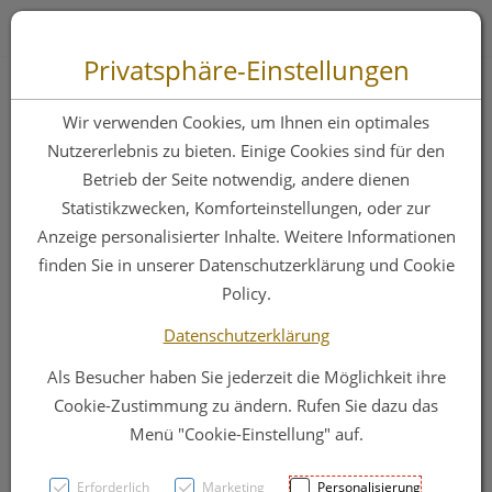
Zum “Inhalt dieser Seite” springen [AK + 0]
Zum Menü “Produkte” springen [AK + 1]
Zum Menü “Über uns / Service” springen [AK + 2]
Zu “Shop-Menüs” springen [AK + 3]
Zum "Barrierefreiheits-Menü" springen [AK + 4]
Zu den “Fusszeilen-Informationen” springen [AK + 5]
Toggle 
Produktsuche
Privatsphäre-Einstellungen
Ökopharm®
Wir verwenden Cookies, um Ihnen ein optimales
Wirkkombination
Nutzererlebnis zu bieten. Einige Cookies sind für den
Betrieb der Seite notwendig, andere dienen
für die Haut Kapseln
Statistikzwecken, Komforteinstellungen, oder zur
30ST
Anzeige personalisierter Inhalte. Weitere Informationen
finden Sie in unserer Datenschutzerklärung und Cookie
Policy.
PZN: 3109016
Datenschutzerklärung
Als Besucher haben Sie jederzeit die Möglichkeit ihre
Cookie-Zustimmung zu ändern. Rufen Sie dazu das
Menü "Cookie-Einstellung" auf.
Erforderlich
Marketing
Personalisierung