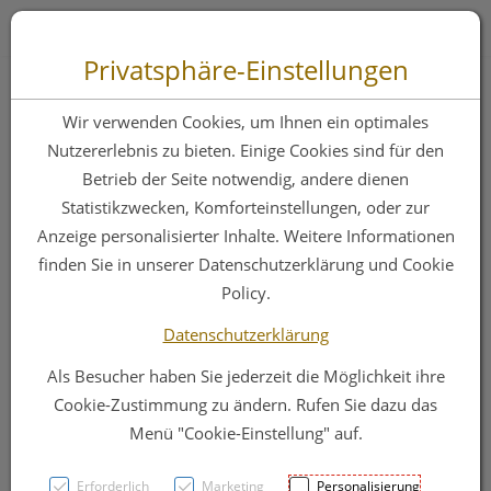
Zum “Inhalt dieser Seite” springen [AK + 0]
Zum Menü “Produkte” springen [AK + 1]
Zum Menü “Über uns / Service” springen [AK + 2]
Zu “Shop-Menüs” springen [AK + 3]
Zum "Barrierefreiheits-Menü" springen [AK + 4]
Zu den “Fusszeilen-Informationen” springen [AK + 5]
Toggle 
Produktsuche
Privatsphäre-Einstellungen
Ökopharm®
Wir verwenden Cookies, um Ihnen ein optimales
Wirkkombination
Nutzererlebnis zu bieten. Einige Cookies sind für den
Betrieb der Seite notwendig, andere dienen
für die
Statistikzwecken, Komforteinstellungen, oder zur
Lebensfreude
Anzeige personalisierter Inhalte. Weitere Informationen
finden Sie in unserer Datenschutzerklärung und Cookie
Kapseln 60ST
Policy.
Datenschutzerklärung
PZN: 3052049
Als Besucher haben Sie jederzeit die Möglichkeit ihre
Cookie-Zustimmung zu ändern. Rufen Sie dazu das
Menü "Cookie-Einstellung" auf.
Erforderlich
Marketing
Personalisierung