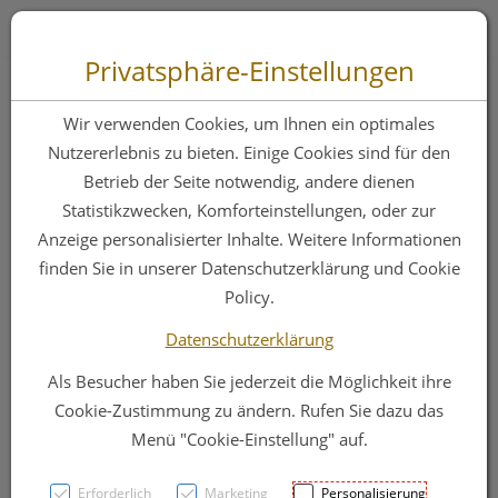
Zum “Inhalt dieser Seite” springen [AK + 0]
Zum Menü “Produkte” springen [AK + 1]
Zum Menü “Über uns / Service” springen [AK + 2]
Zu “Shop-Menüs” springen [AK + 3]
Zum "Barrierefreiheits-Menü" springen [AK + 4]
Zu den “Fusszeilen-Informationen” springen [AK + 5]
Toggle 
Produktsuche
Privatsphäre-Einstellungen
OLEOvital® Vitamin
Wir verwenden Cookies, um Ihnen ein optimales
D3+K2 Mundspray
Nutzererlebnis zu bieten. Einige Cookies sind für den
Betrieb der Seite notwendig, andere dienen
Statistikzwecken, Komforteinstellungen, oder zur
PZN: 4768399
Anzeige personalisierter Inhalte. Weitere Informationen
finden Sie in unserer Datenschutzerklärung und Cookie
Policy.
Datenschutzerklärung
Als Besucher haben Sie jederzeit die Möglichkeit ihre
Cookie-Zustimmung zu ändern. Rufen Sie dazu das
Menü "Cookie-Einstellung" auf.
Erforderlich
Marketing
Personalisierung