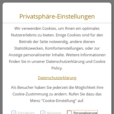
Zum “Inhalt dieser Seite” springen [AK + 0]
Zum Menü “Produkte” springen [AK + 1]
Zum Menü “Über uns / Service” springen [AK + 2]
Zu “Shop-Menüs” springen [AK + 3]
Zum "Barrierefreiheits-Menü" springen [AK + 4]
Zu den “Fusszeilen-Informationen” springen [AK + 5]
Toggle 
Produktsuche
Privatsphäre-Einstellungen
Oliven Oel Dr.theiss
Wir verwenden Cookies, um Ihnen ein optimales
Vitalfrisch
Nutzererlebnis zu bieten. Einige Cookies sind für den
Betrieb der Seite notwendig, andere dienen
Koerperbutter
Statistikzwecken, Komforteinstellungen, oder zur
200ml
Anzeige personalisierter Inhalte. Weitere Informationen
finden Sie in unserer Datenschutzerklärung und Cookie
Policy.
PZN: 3090587
Datenschutzerklärung
Als Besucher haben Sie jederzeit die Möglichkeit ihre
Cookie-Zustimmung zu ändern. Rufen Sie dazu das
Menü "Cookie-Einstellung" auf.
Erforderlich
Marketing
Personalisierung