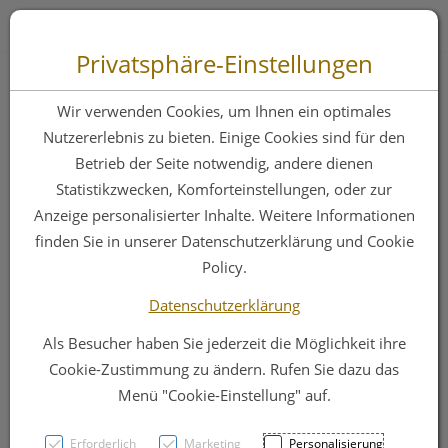
Zum “Inhalt dieser Seite” springen [AK + 0]
Zum Menü “Produkte” springen [AK + 1]
Zum Menü “Über uns / Service” springen [AK + 2]
Zu “Shop-Menüs” springen [AK + 3]
Zum "Barrierefreiheits-Menü" springen [AK + 4]
Zu den “Fusszeilen-Informationen” springen [AK + 5]
Toggle 
Produktsuche
Privatsphäre-Einstellungen
Oliven Oel Dr.theiss
Wir verwenden Cookies, um Ihnen ein optimales
Waschgel 100ml
Nutzererlebnis zu bieten. Einige Cookies sind für den
Betrieb der Seite notwendig, andere dienen
Statistikzwecken, Komforteinstellungen, oder zur
PZN: 3090676
Anzeige personalisierter Inhalte. Weitere Informationen
finden Sie in unserer Datenschutzerklärung und Cookie
Policy.
Datenschutzerklärung
Als Besucher haben Sie jederzeit die Möglichkeit ihre
Cookie-Zustimmung zu ändern. Rufen Sie dazu das
Menü "Cookie-Einstellung" auf.
Erforderlich
Marketing
Personalisierung