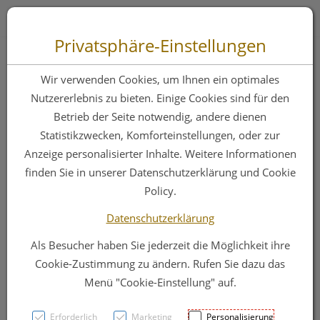
Zum “Inhalt dieser Seite” springen [AK + 0]
Zum Menü “Produkte” springen [AK + 1]
Zum Menü “Über uns / Service” springen [AK + 2]
Zu “Shop-Menüs” springen [AK + 3]
Zum "Barrierefreiheits-Menü" springen [AK + 4]
Zu den “Fusszeilen-Informationen” springen [AK + 5]
Toggle 
Produktsuche
Privatsphäre-Einstellungen
OMNi-BiOTiC®
Wir verwenden Cookies, um Ihnen ein optimales
Reise, 28 Sachets a
Nutzererlebnis zu bieten. Einige Cookies sind für den
Betrieb der Seite notwendig, andere dienen
5g
Statistikzwecken, Komforteinstellungen, oder zur
Anzeige personalisierter Inhalte. Weitere Informationen
finden Sie in unserer Datenschutzerklärung und Cookie
PZN: 3172925
Policy.
Datenschutzerklärung
Als Besucher haben Sie jederzeit die Möglichkeit ihre
Cookie-Zustimmung zu ändern. Rufen Sie dazu das
Menü "Cookie-Einstellung" auf.
Erforderlich
Marketing
Personalisierung