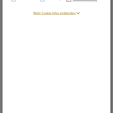
Mehr Cookie-Infos einblenden
Symbolbild(er)
13,65 EUR
1 Stk. / Einheit
inkl. 20% MwSt.
lieferbar