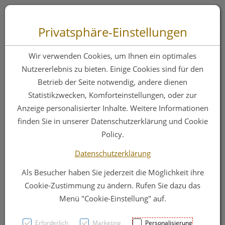
Zum “Inhalt dieser Seite” springen [AK + 0]
Zum Menü “Produkte” springen [AK + 1]
Zum Menü “Über uns / Service” springen [AK + 2]
Zu “Shop-Menüs” springen [AK + 3]
Zum "Barrierefreiheits-Menü" springen [AK + 4]
Zu den “Fusszeilen-Informationen” springen [AK + 5]
Toggle 
Produktsuche
Privatsphäre-Einstellungen
Opsite Spray Fl.
Wir verwenden Cookies, um Ihnen ein optimales
Pflaster 100ml 1st
Nutzererlebnis zu bieten. Einige Cookies sind für den
Betrieb der Seite notwendig, andere dienen
Statistikzwecken, Komforteinstellungen, oder zur
PZN: 0153005
Anzeige personalisierter Inhalte. Weitere Informationen
finden Sie in unserer Datenschutzerklärung und Cookie
Policy.
Datenschutzerklärung
Als Besucher haben Sie jederzeit die Möglichkeit ihre
Cookie-Zustimmung zu ändern. Rufen Sie dazu das
Menü "Cookie-Einstellung" auf.
Erforderlich
Marketing
Personalisierung