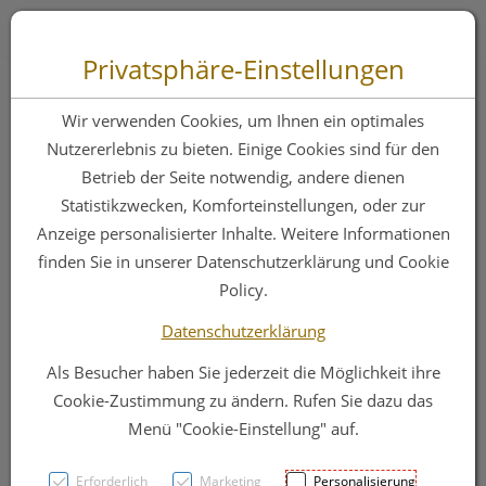
Zum “Inhalt dieser Seite” springen [AK + 0]
Zum Menü “Produkte” springen [AK + 1]
Zum Menü “Über uns / Service” springen [AK + 2]
Zu “Shop-Menüs” springen [AK + 3]
Zum "Barrierefreiheits-Menü" springen [AK + 4]
Zu den “Fusszeilen-Informationen” springen [AK + 5]
Toggle 
Produktsuche
Privatsphäre-Einstellungen
Optiderm Basis
Wir verwenden Cookies, um Ihnen ein optimales
Creme 500ml
Nutzererlebnis zu bieten. Einige Cookies sind für den
Betrieb der Seite notwendig, andere dienen
Statistikzwecken, Komforteinstellungen, oder zur
PZN: 4727271
Anzeige personalisierter Inhalte. Weitere Informationen
finden Sie in unserer Datenschutzerklärung und Cookie
Policy.
Datenschutzerklärung
Als Besucher haben Sie jederzeit die Möglichkeit ihre
Cookie-Zustimmung zu ändern. Rufen Sie dazu das
Menü "Cookie-Einstellung" auf.
Erforderlich
Marketing
Personalisierung