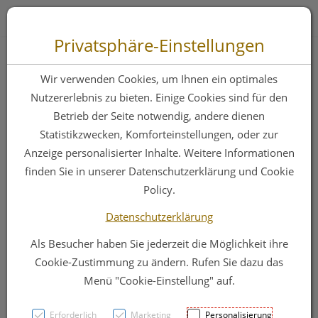
Zum “Inhalt dieser Seite” springen [AK + 0]
Zum Menü “Produkte” springen [AK + 1]
Zum Menü “Über uns / Service” springen [AK + 2]
Zu “Shop-Menüs” springen [AK + 3]
Zum "Barrierefreiheits-Menü" springen [AK + 4]
Zu den “Fusszeilen-Informationen” springen [AK + 5]
Toggle 
Produktsuche
Privatsphäre-Einstellungen
PANACEO CARE
Wir verwenden Cookies, um Ihnen ein optimales
Zeolith-Wundpuder
Nutzererlebnis zu bieten. Einige Cookies sind für den
Betrieb der Seite notwendig, andere dienen
Statistikzwecken, Komforteinstellungen, oder zur
PZN: 3144863
Anzeige personalisierter Inhalte. Weitere Informationen
finden Sie in unserer Datenschutzerklärung und Cookie
Policy.
Datenschutzerklärung
Als Besucher haben Sie jederzeit die Möglichkeit ihre
Cookie-Zustimmung zu ändern. Rufen Sie dazu das
Menü "Cookie-Einstellung" auf.
Erforderlich
Marketing
Personalisierung