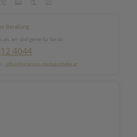
reator\plugin\share\core\structs\SocialSharingServiceSettings]:fo
Pinterest
LinkedIn
Xing
WhatsApp (#[creator\plugin\share\core\st
he Beratung
s an, wir sind gerne für Sie da.
412 4044
n:
office@johannes-stadtapotheke.at