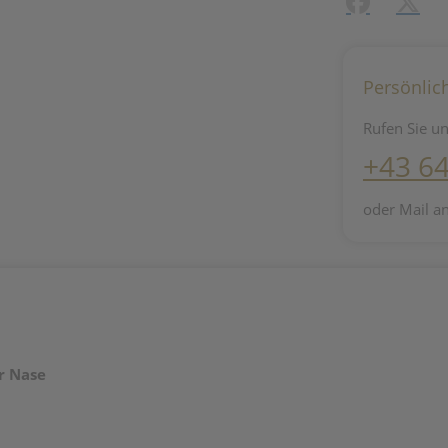
Facebook
X (#[c
Persönlic
Rufen Sie un
+43 6
oder Mail a
r Nase