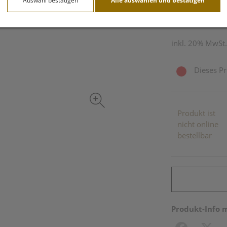
Auswahl bestätigen
Alle auswählen und bestätigen
250 ml / Einheit
inkl. 20% MwSt.
Dieses Pr
Produkt ist
nicht online
bestellbar
Produkt-Info 