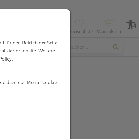
Profil
Wunschliste
Warenkorb
d für den Betrieb der Seite
lisierter Inhalte. Weitere
olicy.
 Sie dazu das Menü "Cookie-
 MONTESOL
nspülung
UR