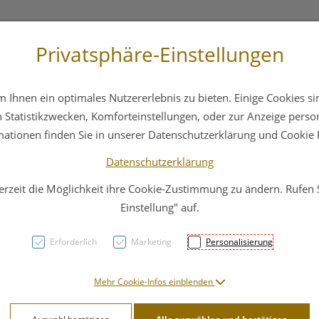
Privatsphäre-Einstellungen
3 6412 4044
Service
Bereitschaftsdienst
Ihnen ein optimales Nutzererlebnis zu bieten. Einige Cookies sin
ika
Hautpflege
Familie
Nahrungsergänzung
Statistikzwecken, Komforteinstellungen, oder zur Anzeige persona
mationen finden Sie in unserer Datenschutzerklärung und Cookie P
Datenschutzerklärung
erzeit die Möglichkeit ihre Cookie-Zustimmung zu ändern. Rufen
PARI
Einstellung" auf.
Nase
Erforderlich
Marketing
Personalisierung
PZN: 3208215
Mehr Cookie-Infos einblenden
13,56 E