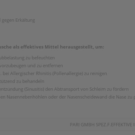
 gegen Erkältung
he als effektives Mittel herausgestellt, um:
aubbelastung zu befeuchten
vorzubeugen und zu entfernen
ei Allergischer Rhinitis (Pollenallergie) zu reinigen
tützend zu behandeln
tzündung (Sinusitis) den Abtransport von Schleim zu fördern
, den Nasennebenhöhlen oder der Nasenscheidewand die Nase zu 
PARI GMBH SPEZ.F.EFFEKTIV