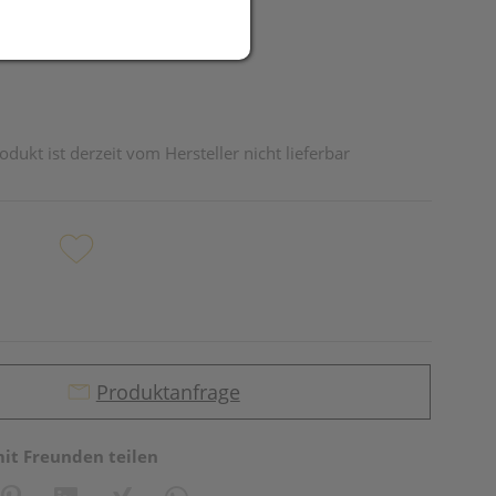
odukt ist derzeit vom Hersteller nicht lieferbar
Produktanfrage
mit Freunden teilen