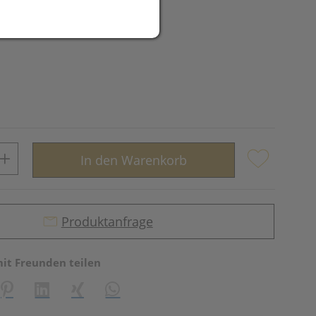
In den Warenkorb
Produktanfrage
mit Freunden teilen
reator\plugin\share\core\structs\SocialSharingServiceSettings]:fo
Pinterest
LinkedIn
Xing
WhatsApp (#[creator\plugin\share\core\st