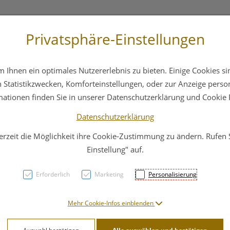
Privatsphäre-Einstellungen
+43 6412 4044
Service
Bereitschaftsdienst
Ihnen ein optimales Nutzererlebnis zu bieten. Einige Cookies sin
ika
Hautpflege
Familie
Nahrungsergänzung
Statistikzwecken, Komforteinstellungen, oder zur Anzeige persona
mationen finden Sie in unserer Datenschutzerklärung und Cookie P
Datenschutzerklärung
erzeit die Möglichkeit ihre Cookie-Zustimmung zu ändern. Rufen
Plant
Einstellung" auf.
Kapse
Erforderlich
Marketing
Personalisierung
PZN: 3319423
Mehr Cookie-Infos einblenden
15,99 E