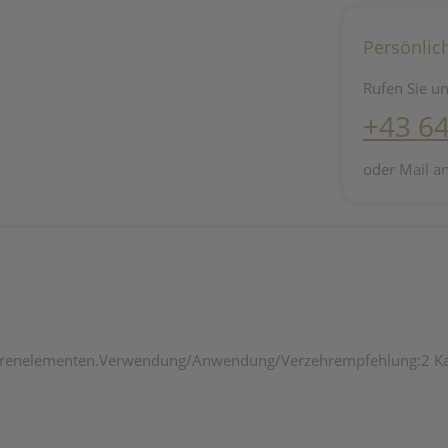
Persönlic
Rufen Sie un
+43 6
oder Mail a
urenelementen.Verwendung/Anwendung/Verzehrempfehlung:2 Kaps