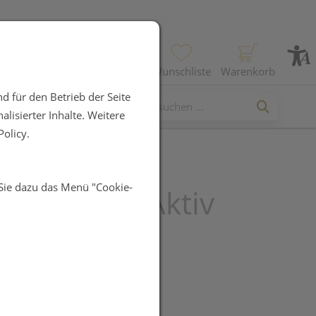
Profil
Wunschliste
Warenkorb
d für den Betrieb der Seite
lisierter Inhalte. Weitere
olicy.
 Sie dazu das Menü "Cookie-
ur 39 Haar Aktiv
ln 60st
UR