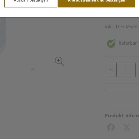
Auswahl bestätigen
Alle auswählen und bestätigen
60 Stk. / Einheit
inkl. 10% MwSt.
lieferbar
Produkt-Info 
Facebook
X (#[c