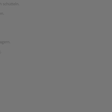
 schütteln.
en.
lagern.
.