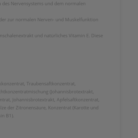
ion des Nervensystems und dem normalen
 der zur normalen Nerven- und Muskelfunktion
nschalenextrakt und natürliches Vitamin E. Diese
onzentrat, Traubensaftkonzentrat,
uchtkonzentratmischung (Johannisbrotextrakt,
at, Johannisbrotextrakt, Apfelsaftkonzentrat,
alze der Zitronensäure, Konzentrat (Karotte und
in B1).