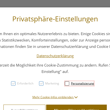
Privatsphäre-Einstellungen
3 6412 4044
Service
Bereitschaftsdienst
Ihnen ein optimales Nutzererlebnis zu bieten. Einige Cookies sin
ika
Hautpflege
Familie
Nahrungsergänzung
Statistikzwecken, Komforteinstellungen, oder zur Anzeige persona
mationen finden Sie in unserer Datenschutzerklärung und Cookie P
Datenschutzerklärung
erzeit die Möglichkeit ihre Cookie-Zustimmung zu ändern. Rufen
Prote
Einstellung" auf.
Erforderlich
Marketing
Personalisierung
PZN: 3215190
19,99 E
Mehr Cookie-Infos einblenden
250 ml / Einheit