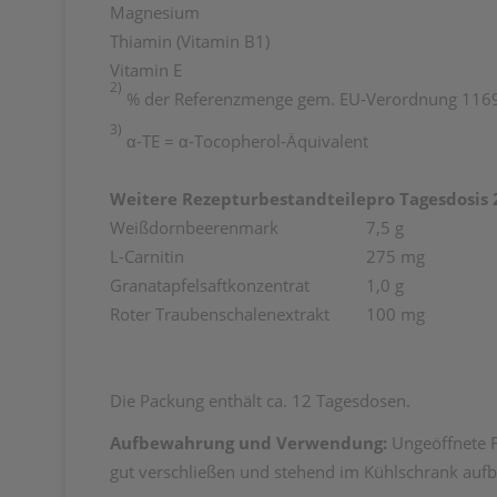
Magnesium
Thiamin (Vitamin B1)
Vitamin E
2)
% der Referenzmenge gem. EU-Verordnung 116
3
)
α
-TE =
α
-Tocopherol-Äquivalent
Weitere Rezepturbestandteile
pro Tagesdosis 
Weißdornbeerenmark
7,5 g
L-Carnitin
275 mg
Granatapfelsaftkonzentrat
1,0 g
Roter Traubenschalenextrakt
100 mg
Die Packung enthält ca. 12 Tagesdosen.
Aufbewahrung und Verwendung:
Ungeöffnete F
gut verschließen und stehend im Kühlschrank au