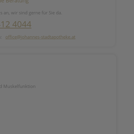
he Beratung
s an, wir sind gerne für Sie da.
412 4044
n:
office@johannes-stadtapotheke.at
nd Muskelfunktion