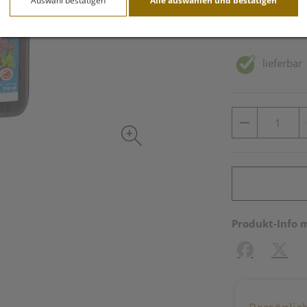
Auswahl bestätigen
Alle auswählen und bestätigen
inkl. 20% MwSt.
lieferbar
Produkt-Info 
Facebook
X (#[c