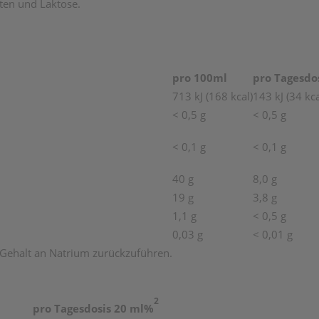
uten und Laktose.
pro 100ml
pro Tagesdo
713 kJ (168 kcal)
143 kJ (34 kca
< 0,5 g
< 0,5 g
< 0,1 g
< 0,1 g
40 g
8,0 g
19 g
3,8 g
1,1 g
< 0,5 g
0,03 g
< 0,01 g
en Gehalt an Natrium zurückzuführen.
2
pro Tagesdosis
20
ml
%