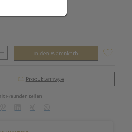
In den Warenkorb
Produktanfrage
mit Freunden teilen
reator\plugin\share\core\structs\SocialSharingServiceSettings]:fo
Pinterest
LinkedIn
Xing
WhatsApp (#[creator\plugin\share\core\st