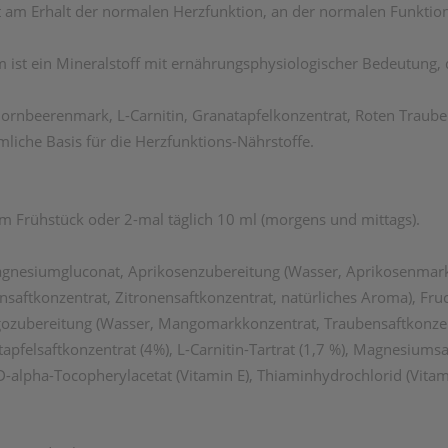
st am Erhalt der normalen Herzfunktion, an der normalen Funkt
ist ein Mineralstoff mit ernährungsphysiologischer Bedeutung,
dornbeerenmark, L-Carnitin, Granatapfelkonzentrat, Roten Traube
iche Basis für die Herzfunktions-Nährstoffe.
em Frühstück oder 2-mal täglich 10 ml (morgens und mittags).
nesiumgluconat, Aprikosenzubereitung (Wasser, Aprikosenmarkk
ensaftkonzentrat, Zitronensaftkonzentrat, natürliches Aroma), Fr
gozubereitung (Wasser, Mangomarkkonzentrat, Traubensaftkonzentr
apfelsaftkonzentrat (4%), L-Carnitin-Tartrat (1,7 %), Magnesiums
D-alpha-Tocopherylacetat (Vitamin E), Thiaminhydrochlorid (Vitam