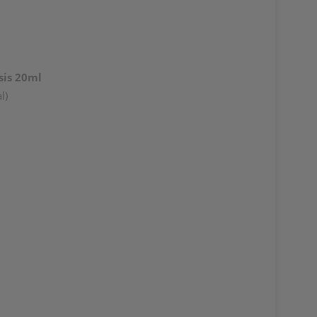
sis
20
ml
l)