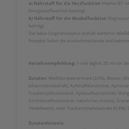
a)
Nährstoff für die Herzfunktion
Vitamin B1 i
Energiestoffwechsel beteiligt.
b)
Nährstoff für die Muskelfunktion
Magnesium 
beiträgt.
Die Salus-Originalrezeptur enthält weiterhin Weiß
Rezeptur liefert die wohlschmeckende und bekömml
Verzehrsempfehlung:
1-mal täglich 20 ml vor d
Zutaten:
Weißdornbeerenmark (32%), Wasser, Mag
Johannisbrotextrakt, Apfelsaftkonzentrat, Aprikos
Traubensaftkonzentrat, Apfelsaftkonzentrat), Man
Zitronensaftkonzentrat, natürliches Aroma), Granat
Heidelbeere), roter Traubenschalenextrakt (0,4%), 
Zutatenhinweis: