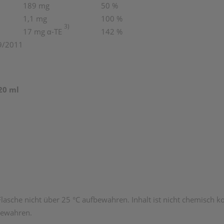
189 mg
50 %
1,1 mg
100 %
3)
17
mg
α
-TE
142 %
9/2011
20 ml
lasche nicht über 25 °C aufbewahren. Inhalt ist nicht chemisch k
fbewahren.