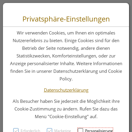
Zum “Inhalt dieser Seite” springen [AK + 0]
Zum Menü “Produkte” springen [AK + 1]
Zum Menü “Über uns / Service” springen [AK + 2]
Zu “Shop-Menüs” springen [AK + 3]
Zum "Barrierefreiheits-Menü" springen [AK + 4]
Zu den “Fusszeilen-Informationen” springen [AK + 5]
Toggle 
Produktsuche
Privatsphäre-Einstellungen
Pure Encapsulations
Wir verwenden Cookies, um Ihnen ein optimales
Epa/dha Liquid
Nutzererlebnis zu bieten. Einige Cookies sind für den
Betrieb der Seite notwendig, andere dienen
200ml
Statistikzwecken, Komforteinstellungen, oder zur
Anzeige personalisierter Inhalte. Weitere Informationen
finden Sie in unserer Datenschutzerklärung und Cookie
PZN: 3280483
Policy.
Datenschutzerklärung
Als Besucher haben Sie jederzeit die Möglichkeit ihre
Cookie-Zustimmung zu ändern. Rufen Sie dazu das
Menü "Cookie-Einstellung" auf.
Erforderlich
Marketing
Personalisierung