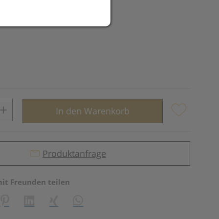
In den Warenkorb
Produktanfrage
mit Freunden teilen
reator\plugin\share\core\structs\SocialSharingServiceSettings]:fo
Pinterest
LinkedIn
Xing
WhatsApp (#[creator\plugin\share\core\st