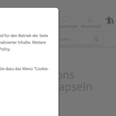
Profil
Wunschliste
Warenkorb
d für den Betrieb der Seite
lisierter Inhalte. Weitere
olicy.
 Sie dazu das Menü "Cookie-
Encapsulations
o Basic 60 Kapseln
UR