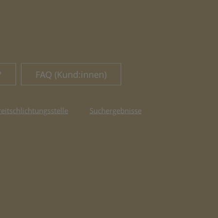
?
FAQ (Kund:innen)
reitschlichtungsstelle
Suchergebnisse
fnet in neuem Tab)