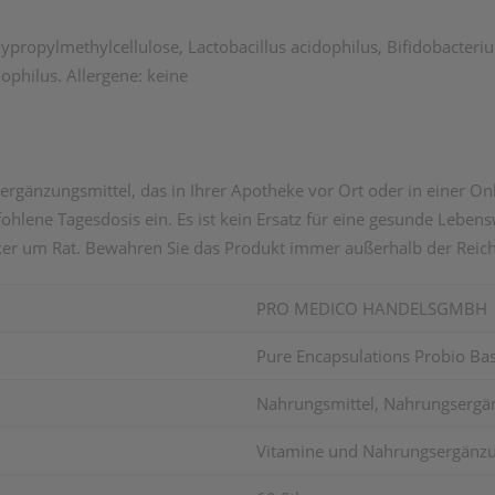
oxypropylmethylcellulose, Lactobacillus acidophilus, Bifidobacteri
mophilus. Allergene: keine
änzungsmittel, das in Ihrer Apotheke vor Ort oder in einer Onli
hlene Tagesdosis ein. Es ist kein Ersatz für eine gesunde Lebe
er um Rat. Bewahren Sie das Produkt immer außerhalb der Reich
PRO MEDICO HANDELSGMBH
Pure Encapsulations Probio Bas
Nahrungsmittel, Nahrungsergän
Vitamine und Nahrungsergänzu