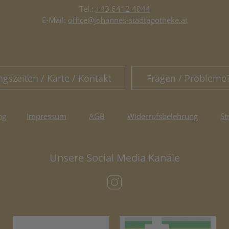
Tel.:
+43 6412 4044
E-Mail:
office@johannes-stadtapotheke.at
ngszeiten / Karte / Kontakt
Fragen / Probleme
ng
Impressum
AGB
Widerrufsbelehrung
St
Unsere Social Media Kanäle
(öffnet in neuem Tab)
(öffnet in neuem Tab)
(öf