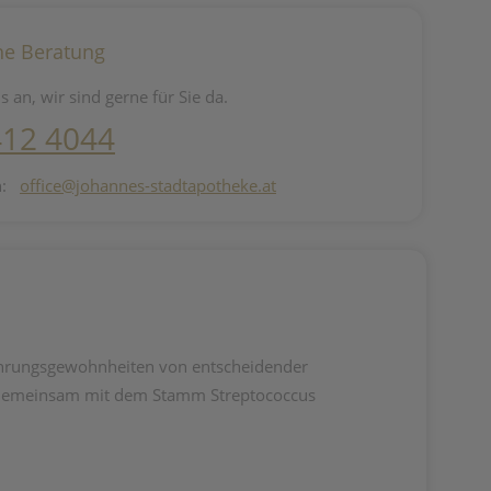
he Beratung
s an, wir sind gerne für Sie da.
412 4044
n:
office@johannes-stadtapotheke.at
nährungsgewohnheiten von entscheidender
lt. Gemeinsam mit dem Stamm Streptococcus