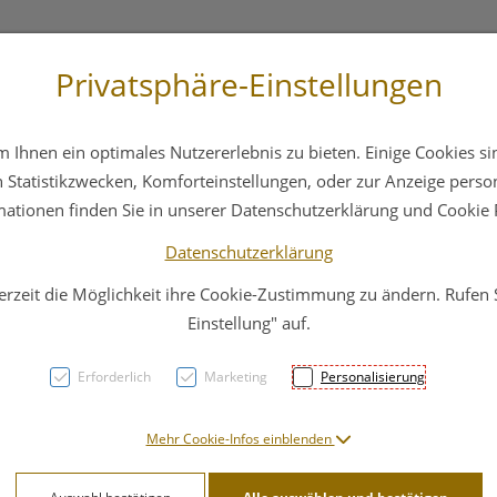
Privatsphäre-Einstellungen
3 6412 4044
Service
Bereitschaftsdienst
Ihnen ein optimales Nutzererlebnis zu bieten. Einige Cookies sin
ika
Hautpflege
Familie
Nahrungsergänzung
Statistikzwecken, Komforteinstellungen, oder zur Anzeige persona
mationen finden Sie in unserer Datenschutzerklärung und Cookie P
Datenschutzerklärung
erzeit die Möglichkeit ihre Cookie-Zustimmung zu ändern. Rufen
Pure 
Einstellung" auf.
Probi
Erforderlich
Marketing
Personalisierung
PZN: 4774684
Mehr Cookie-Infos einblenden
48,11 E