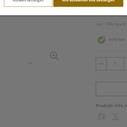
Auswahl bestätigen
Alle auswählen und bestätigen
60 Stk. / Einheit
inkl. 10% MwSt.
lieferbar
Produkt-Info 
Facebook
X (#[c