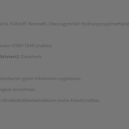
ert), Füllstoff: Reismehl, Überzugsmittel: Hydroxypropylmethylcel
reuteri DSM17648 (inaktiv)
tiviert):
Dänemark
cobacter-pylori-Infektionen zugelassen.
ssigkeit einnehmen.
Mindesthaltbarkeitsdatums (siehe Etikett) haltbar.