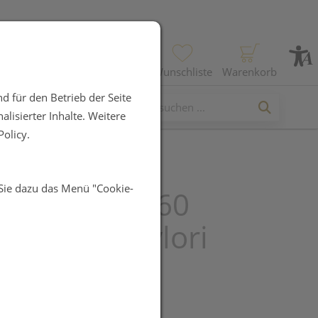
Profil
Wunschliste
Warenkorb
d für den Betrieb der Seite
lisierter Inhalte. Weitere
olicy.
 Sie dazu das Menü "Cookie-
pass MONO 60
ln bei H. pylori
UR