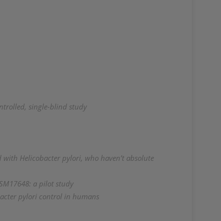
ntrolled, single-blind study
ed with Helicobacter pylori, who haven’t absolute
DSM17648: a pilot study
acter pylori control in humans