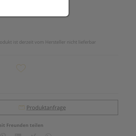
odukt ist derzeit vom Hersteller nicht lieferbar
Produktanfrage
mit Freunden teilen