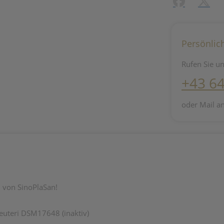
Facebook
X (#[c
Persönlic
Rufen Sie un
+43 6
oder Mail a
 von SinoPlaSan!
reuteri DSM17648 (inaktiv)