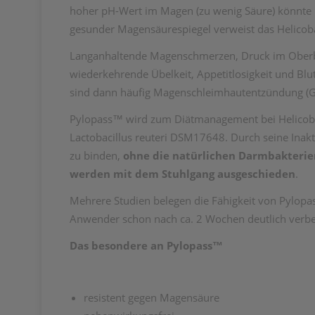
hoher pH-Wert im Magen (zu wenig Säure) könnte 
gesunder Magensäurespiegel verweist das Helicobac
Langanhaltende Magenschmerzen, Druck im Oberba
wiederkehrende Übelkeit, Appetitlosigkeit und Blu
sind dann häufig Magenschleimhautentzündung (G
Pylopass™ wird zum Diätmanagement bei Helicobacte
Lactobacillus reuteri DSM17648. Durch seine Inakt
zu binden,
ohne die natürlichen Darmbakterie
werden mit dem Stuhlgang ausgeschieden
.
Mehrere Studien belegen die Fähigkeit von Pylopas
Anwender schon nach ca. 2 Wochen deutlich verbe
Das besondere an Pylopass™
resistent gegen Magensäure