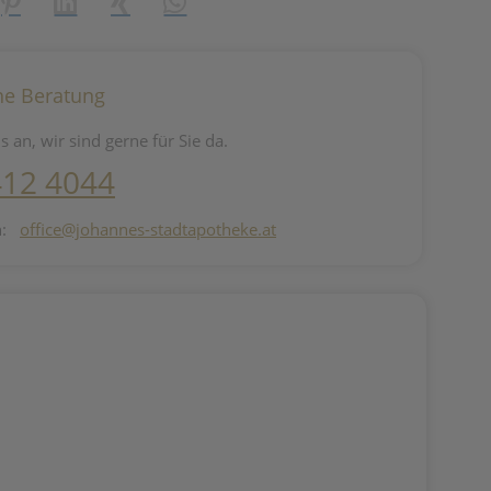
reator\plugin\share\core\structs\SocialSharingServiceSettings]:fo
Pinterest
LinkedIn
Xing
WhatsApp (#[creator\plugin\share\core\st
he Beratung
s an, wir sind gerne für Sie da.
412 4044
n:
office@johannes-stadtapotheke.at