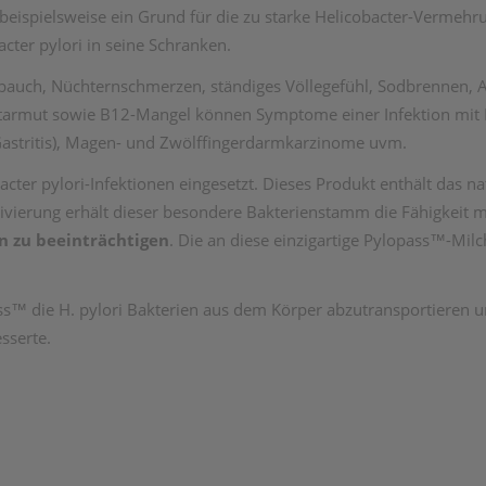
beispielsweise ein Grund für die zu starke Helicobacter-Vermeh
ter pylori in seine Schranken.
uch, Nüchternschmerzen, ständiges Völlegefühl, Sodbrennen, 
tarmut sowie B12-Mangel können Symptome einer Infektion mit Hel
astritis), Magen- und Zwölffingerdarmkarzinome uvm.
r pylori-Infektionen eingesetzt. Dieses Produkt enthält das nat
ivierung erhält dieser besondere Bakterienstamm die Fähigkeit m
n zu beeinträchtigen
. Die an diese einzigartige Pylopass™-Mi
s™ die H. pylori Bakterien aus dem Körper abzutransportieren un
sserte.