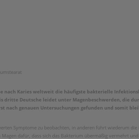
iumstearat
te nach Karies weltweit die häufigste bakterielle Infektion
bis dritte Deutsche leidet unter Magenbeschwerden, die du
erst nach genauen Untersuchungen gefunden und somit bleib
werten Symptome zu beobachten, in anderen führt wiederum die I
Magen dafür, dass sich das Bakterium übermäßig vermehrt und er