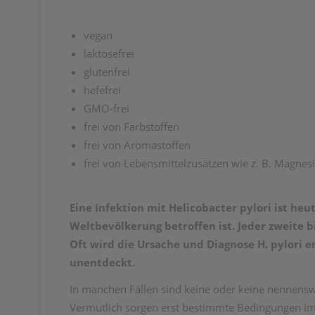
vegan
laktosefrei
glutenfrei
hefefrei
GMO-frei
frei von Farbstoffen
frei von Aromastoffen
frei von Lebensmittelzusätzen wie z. B. Magnes
Eine Infektion mit Helicobacter pylori ist heu
Weltbevölkerung betroffen ist. Jeder zweite 
Oft wird die Ursache und Diagnose H. pylori 
unentdeckt.
In manchen Fällen sind keine oder keine nennens
Vermutlich sorgen erst bestimmte Bedingungen im 