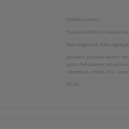
SINOPLASAN AG
Pylopass MONO 60 Kapseln bei 
Nahrungsmittel, Nahrungsergä
pylopass, pylopass kaufen, forte
pylori, helicobacter, sinoplasa
olivenblatt, extrakt, b12, vitami
60 Stk.