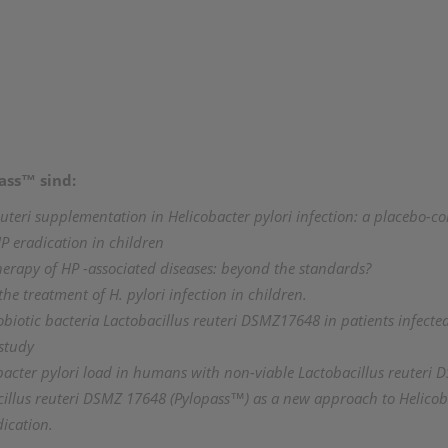
ass™ sind:
reuteri supplementation in Helicobacter pylori infection: a placebo-co
HP eradication in children
herapy of HP -associated diseases: beyond the standards?
e treatment of H. pylori infection in children.
probiotic bacteria Lactobacillus reuteri DSMZ17648 in patients infect
 study
obacter pylori load in humans with non-viable Lactobacillus reuteri 
illus reuteri DSMZ 17648 (Pylopass™) as a new approach to Helicob
dication.