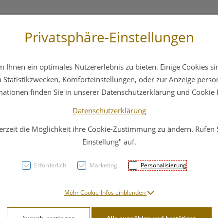
Privatsphäre-Einstellungen
3 6412 4044
Service
Bereitschaftsdienst
Ihnen ein optimales Nutzererlebnis zu bieten. Einige Cookies sin
ika
Hautpflege
Familie
Nahrungsergänzung
Statistikzwecken, Komforteinstellungen, oder zur Anzeige persona
mationen finden Sie in unserer Datenschutzerklärung und Cookie P
Datenschutzerklärung
erzeit die Möglichkeit ihre Cookie-Zustimmung zu ändern. Rufen
Pylo
Einstellung" auf.
Kapse
Erforderlich
Marketing
Personalisierung
PZN: 4737157
Mehr Cookie-Infos einblenden
33,93 E