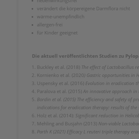
nebenwirkungsfrei
verändert die körpereigene Darmflora nicht
wärme-unempfindlich
allergen-frei
für Kinder geeignet
Die aktuell veröffentlichten Studien zu Pylop
Buckley et al. (2018)
The effect of Lactobacillus 
Kornienko et al. (2020
) Gastric opportunities in 
Uspensky et al. (2016)
Evolution in eradication t
Paralova et al. (2015)
An innovative approach in th
Bordin et al. (2015) The efficiency and safety of 
indications for eradication therapy: results of the
Holz et al. (2014):
Significant reduction in Helic
Mehling and Busjahn (2013)
Non-viable Lactobac
Parth K (2021) Efficacy L reuteri triple therapy era