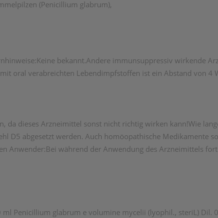
melpilzen (Penicillium glabrum),
hinweise:Keine bekannt.Andere immunsuppressiv wirkende Arzn
mit oral verabreichten Lebendimpfstoffen ist ein Abstand von 4
en, da dieses Arzneimittel sonst nicht richtig wirken kann!Wie l
hl D5 abgesetzt werden. Auch homöopathische Medikamente sollte
n Anwender:Bei während der Anwendung des Arzneimittels fort
ml Penicillium glabrum e volumine mycelii (lyophil., steriL) Dil. 