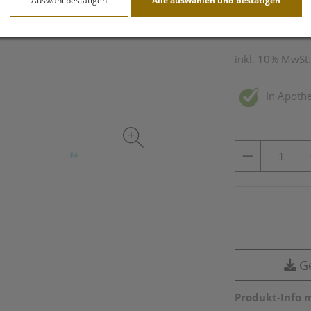
Auswahl bestätigen
Alle auswählen und bestätigen
10 ml / Einheit
inkl. 10% MwSt.
In Apothe
G
Produkt-Info 