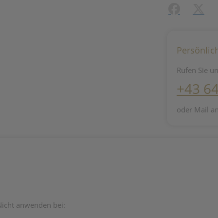
Facebook
X (#[c
Persönlic
Rufen Sie un
+43 6
oder Mail a
icht anwenden bei: