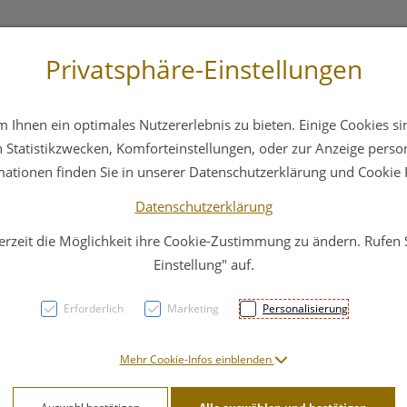
Privatsphäre-Einstellungen
st
+43 6412 4044
Service
Bereitschaftsdienst
Ihnen ein optimales Nutzererlebnis zu bieten. Einige Cookies sin
ika
Hautpflege
Familie
Nahrungsergänzung
Statistikzwecken, Komforteinstellungen, oder zur Anzeige persona
mationen finden Sie in unserer Datenschutzerklärung und Cookie P
Datenschutzerklärung
erzeit die Möglichkeit ihre Cookie-Zustimmung zu ändern. Rufen
Quent
Einstellung" auf.
10ml
Erforderlich
Marketing
Personalisierung
PZN: 0992059
Mehr Cookie-Infos einblenden
15,75 E