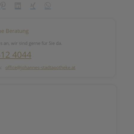
reator\plugin\share\core\structs\SocialSharingServiceSettings]:fo
Pinterest
LinkedIn
Xing
WhatsApp (#[creator\plugin\share\core\st
he Beratung
s an, wir sind gerne für Sie da.
412 4044
n:
office@johannes-stadtapotheke.at