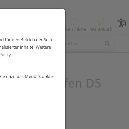
Profil
Wunschliste
Warenkorb
d für den Betrieb der Seite
lisierter Inhalte. Weitere
olicy.
 Sie dazu das Menü "Cookie-
akehl Tropfen D5
UR