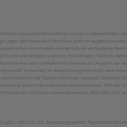
fischen organischen Bestandteilen können in seltenen Fällen Ube
gie gegen den Bestandteil Penicillium glabrum ausgelöst werden. 
öopathischen Arzneimitteln können sich die vorhandenen Besc
 das Arzneimittel absetzen und Ihren Arzt befragen. Wenn Sie Nebe
bitte Ihrem Arzt oder Apotheker mit.Hinweise und Angaben zur Hal
ufgedruckt. Verwenden Sie diese Packung nicht mehr nach dies
verschließen Sie die Flasche sofort nach Gebrauch. Berühren Si
ndlung verkürzt die Haltbarkeit des Arzneimittels. Falls die Lös
es Verfalldatums nicht mehr verwendet werden. Nicht über 25°C a
(lyophil., steriL) Dil. D5. Anwendungsgebiete: Registriertes hom