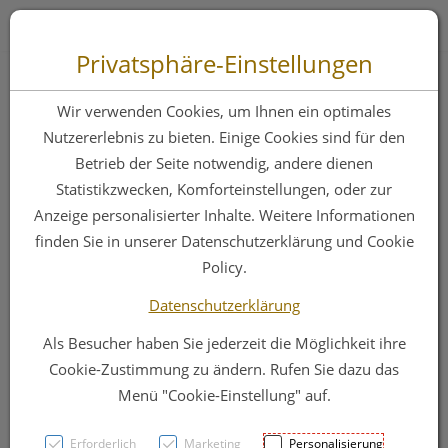
Zum “Inhalt dieser Seite” springen [AK + 0]
Zum Menü “Produkte” springen [AK + 1]
Zum Menü “Über uns / Service” springen [AK + 2]
Zu “Shop-Menüs” springen [AK + 3]
Zum "Barrierefreiheits-Menü" springen [AK + 4]
Zu den “Fusszeilen-Informationen” springen [AK + 5]
Toggle 
Produktsuche
Privatsphäre-Einstellungen
Rasiercreme,-seife,-
Wir verwenden Cookies, um Ihnen ein optimales
wasser Weleda
Nutzererlebnis zu bieten. Einige Cookies sind für den
Betrieb der Seite notwendig, andere dienen
Rasierwasser 100ml
Statistikzwecken, Komforteinstellungen, oder zur
Anzeige personalisierter Inhalte. Weitere Informationen
finden Sie in unserer Datenschutzerklärung und Cookie
PZN: 0639831
Policy.
Datenschutzerklärung
Als Besucher haben Sie jederzeit die Möglichkeit ihre
Cookie-Zustimmung zu ändern. Rufen Sie dazu das
Menü "Cookie-Einstellung" auf.
Erforderlich
Marketing
Personalisierung