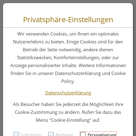
Zum “Inhalt dieser Seite” springen [AK + 0]
Zum Menü “Produkte” springen [AK + 1]
Zum Menü “Über uns / Service” springen [AK + 2]
Zu “Shop-Menüs” springen [AK + 3]
Zum "Barrierefreiheits-Menü" springen [AK + 4]
Zu den “Fusszeilen-Informationen” springen [AK + 5]
Toggle 
Produktsuche
Privatsphäre-Einstellungen
ratioSoft® PLUS
Wir verwenden Cookies, um Ihnen ein optimales
Dexpanthenol 0,5
Nutzererlebnis zu bieten. Einige Cookies sind für den
Betrieb der Seite notwendig, andere dienen
mg Nasenspray
Statistikzwecken, Komforteinstellungen, oder zur
Anzeige personalisierter Inhalte. Weitere Informationen
finden Sie in unserer Datenschutzerklärung und Cookie
PZN: 4214005
Policy.
Datenschutzerklärung
Als Besucher haben Sie jederzeit die Möglichkeit ihre
Cookie-Zustimmung zu ändern. Rufen Sie dazu das
Menü "Cookie-Einstellung" auf.
Erforderlich
Marketing
Personalisierung