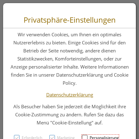
Zum “Inhalt dieser Seite” springen [AK + 0]
Zum Menü “Produkte” springen [AK + 1]
Zum Menü “Über uns / Service” springen [AK + 2]
Zu “Shop-Menüs” springen [AK + 3]
Zum "Barrierefreiheits-Menü" springen [AK + 4]
Zu den “Fusszeilen-Informationen” springen [AK + 5]
Toggle 
Produktsuche
Privatsphäre-Einstellungen
RAUSCH HAIRSPRAY
Wir verwenden Cookies, um Ihnen ein optimales
Flexible Non-
Nutzererlebnis zu bieten. Einige Cookies sind für den
Betrieb der Seite notwendig, andere dienen
Aerosol
Statistikzwecken, Komforteinstellungen, oder zur
Anzeige personalisierter Inhalte. Weitere Informationen
finden Sie in unserer Datenschutzerklärung und Cookie
PZN: 4589774
Policy.
Datenschutzerklärung
Als Besucher haben Sie jederzeit die Möglichkeit ihre
Cookie-Zustimmung zu ändern. Rufen Sie dazu das
Menü "Cookie-Einstellung" auf.
Erforderlich
Marketing
Personalisierung