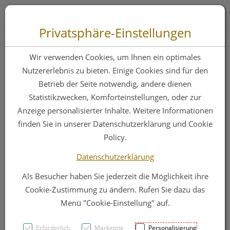
Zum “Inhalt dieser Seite” springen [AK + 0]
Zum Menü “Produkte” springen [AK + 1]
Zum Menü “Über uns / Service” springen [AK + 2]
Zu “Shop-Menüs” springen [AK + 3]
Zum "Barrierefreiheits-Menü" springen [AK + 4]
Zu den “Fusszeilen-Informationen” springen [AK + 5]
Toggle 
Produktsuche
Privatsphäre-Einstellungen
RAUSCH Salbei
Wir verwenden Cookies, um Ihnen ein optimales
SILBERGLANZ-
Nutzererlebnis zu bieten. Einige Cookies sind für den
Betrieb der Seite notwendig, andere dienen
SPÜLUNG
Statistikzwecken, Komforteinstellungen, oder zur
Anzeige personalisierter Inhalte. Weitere Informationen
finden Sie in unserer Datenschutzerklärung und Cookie
PZN: 2970659
Policy.
Datenschutzerklärung
Als Besucher haben Sie jederzeit die Möglichkeit ihre
Cookie-Zustimmung zu ändern. Rufen Sie dazu das
Menü "Cookie-Einstellung" auf.
Erforderlich
Marketing
Personalisierung