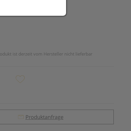
R
odukt ist derzeit vom Hersteller nicht lieferbar
Produktanfrage