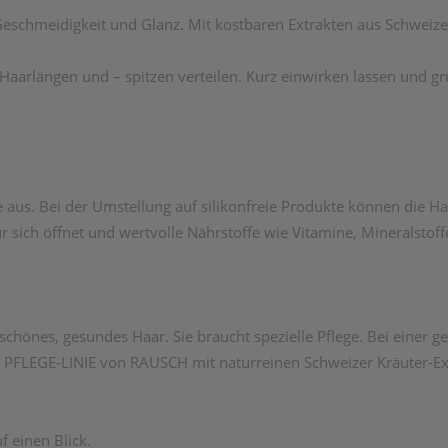
 Geschmeidigkeit und Glanz. Mit kostbaren Extrakten aus Schweize
aarlängen und – spitzen verteilen. Kurz einwirken lassen und gr
aus. Bei der Umstellung auf silikonfreie Produkte können die H
tur sich öffnet und wertvolle Nährstoffe wie Vitamine, Mineralsto
schönes, gesundes Haar. Sie braucht spezielle Pflege. Bei einer g
er PFLEGE-LINIE von RAUSCH mit naturreinen Schweizer Kräuter-Ex
f einen Blick.