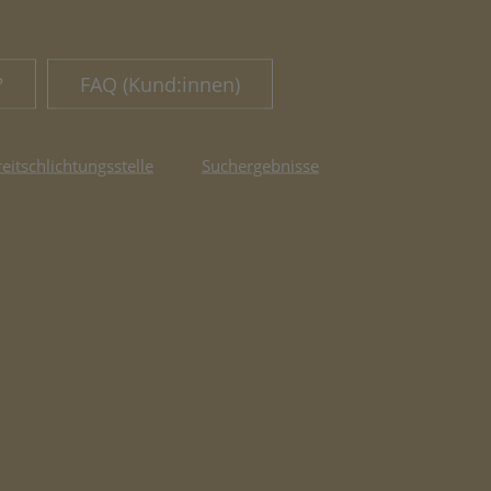
?
FAQ (Kund:innen)
reitschlichtungsstelle
Suchergebnisse
fnet in neuem Tab)