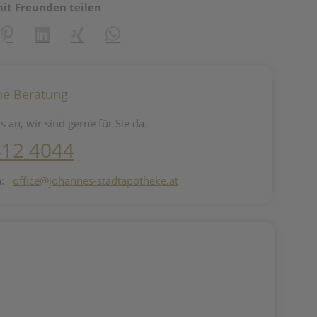
mit Freunden teilen
reator\plugin\share\core\structs\SocialSharingServiceSettings]:fo
Pinterest
LinkedIn
Xing
WhatsApp (#[creator\plugin\share\core\st
he Beratung
s an, wir sind gerne für Sie da.
412 4044
n:
office@johannes-stadtapotheke.at