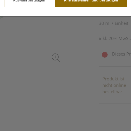
Auswahl bestätigen
Alle auswählen und bestätigen
3,51 EU
30 ml / Einheit
inkl. 20% MwSt.
Dieses Pr
Produkt ist
nicht online
bestellbar