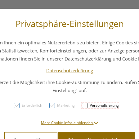
Privatsphäre-Einstellungen
 4044
Service
Bereitschaftsdienst
Ihnen ein optimales Nutzererlebnis zu bieten. Einige Cookies sin
ika
Hautpflege
Familie
Nahrungsergänzung
Statistikzwecken, Komforteinstellungen, oder zur Anzeige persona
mationen finden Sie in unserer Datenschutzerklärung und Cookie P
Datenschutzerklärung
erzeit die Möglichkeit ihre Cookie-Zustimmung zu ändern. Rufen
RAUS
Einstellung" auf.
Kräut
Erforderlich
Marketing
Personalisierung
SPÜ
Mehr Cookie-Infos einblenden
PZN: 2770765