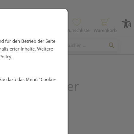
Profil
Wunschliste
Warenkorb
d für den Betrieb der Seite
lisierter Inhalte. Weitere
olicy.
 Sie dazu das Menü "Cookie-
CH Schweizer
er PFLEGE-
LUNG