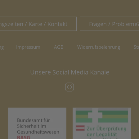
ngszeiten / Karte / Kontakt
Fragen / Probleme
ng
Impressum
AGB
Widerrufsbelehrung
St
Unsere Social Media Kanäle
(öffnet in neuem Tab)
(öffnet in neuem Tab)
(öf