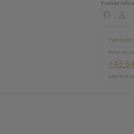
Produkt-Info 
Facebook
X (#[c
Persönlic
Rufen Sie un
+43 6
oder Mail a