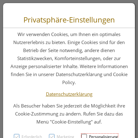
Zum “Inhalt dieser Seite” springen [AK + 0]
Zum Menü “Produkte” springen [AK + 1]
Zum Menü “Über uns / Service” springen [AK + 2]
Zu “Shop-Menüs” springen [AK + 3]
Zum "Barrierefreiheits-Menü" springen [AK + 4]
Zu den “Fusszeilen-Informationen” springen [AK + 5]
Toggle 
Produktsuche
Privatsphäre-Einstellungen
RAUSCH Schweizer
Wir verwenden Cookies, um Ihnen ein optimales
Kräuter PFLEGE-
Nutzererlebnis zu bieten. Einige Cookies sind für den
Betrieb der Seite notwendig, andere dienen
SPÜLUNG
Statistikzwecken, Komforteinstellungen, oder zur
Anzeige personalisierter Inhalte. Weitere Informationen
finden Sie in unserer Datenschutzerklärung und Cookie
PZN: 2770771
Policy.
Datenschutzerklärung
Als Besucher haben Sie jederzeit die Möglichkeit ihre
Cookie-Zustimmung zu ändern. Rufen Sie dazu das
Menü "Cookie-Einstellung" auf.
Erforderlich
Marketing
Personalisierung