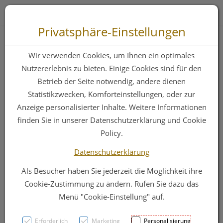
Zum “Inhalt dieser Seite” springen [AK + 0]
Zum Menü “Produkte” springen [AK + 1]
Zum Menü “Über uns / Service” springen [AK + 2]
Zu “Shop-Menüs” springen [AK + 3]
Zum "Barrierefreiheits-Menü" springen [AK + 4]
Zu den “Fusszeilen-Informationen” springen [AK + 5]
Toggle 
Produktsuche
Privatsphäre-Einstellungen
Riopan Kautabl
Wir verwenden Cookies, um Ihnen ein optimales
800mg 20st
Nutzererlebnis zu bieten. Einige Cookies sind für den
Betrieb der Seite notwendig, andere dienen
Statistikzwecken, Komforteinstellungen, oder zur
PZN: 1254990
Anzeige personalisierter Inhalte. Weitere Informationen
finden Sie in unserer Datenschutzerklärung und Cookie
Policy.
Datenschutzerklärung
Als Besucher haben Sie jederzeit die Möglichkeit ihre
Cookie-Zustimmung zu ändern. Rufen Sie dazu das
Menü "Cookie-Einstellung" auf.
Erforderlich
Marketing
Personalisierung