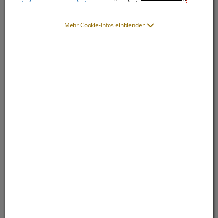
Mehr Cookie-Infos einblenden
Symbolbild(er)
12,– EUR
20 Stk. / Einheit
inkl. 10% MwSt.
lieferbar