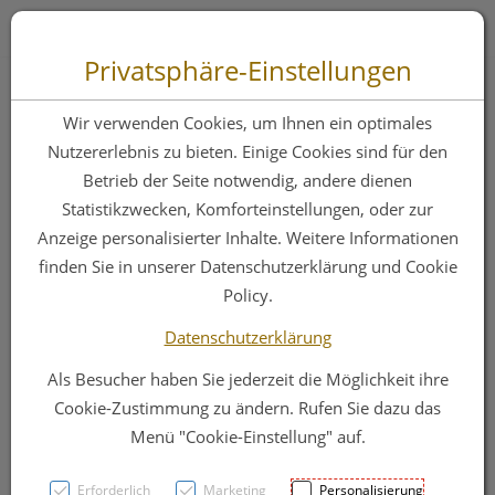
Zum “Inhalt dieser Seite” springen [AK + 0]
Zum Menü “Produkte” springen [AK + 1]
Zum Menü “Über uns / Service” springen [AK + 2]
Zu “Shop-Menüs” springen [AK + 3]
Zum "Barrierefreiheits-Menü" springen [AK + 4]
Zu den “Fusszeilen-Informationen” springen [AK + 5]
Toggle 
Produktsuche
Privatsphäre-Einstellungen
RÖWO® Sport-Gel
Wir verwenden Cookies, um Ihnen ein optimales
Nutzererlebnis zu bieten. Einige Cookies sind für den
Betrieb der Seite notwendig, andere dienen
PZN: 3010973
Statistikzwecken, Komforteinstellungen, oder zur
Anzeige personalisierter Inhalte. Weitere Informationen
finden Sie in unserer Datenschutzerklärung und Cookie
Policy.
Datenschutzerklärung
Als Besucher haben Sie jederzeit die Möglichkeit ihre
Cookie-Zustimmung zu ändern. Rufen Sie dazu das
Menü "Cookie-Einstellung" auf.
Erforderlich
Marketing
Personalisierung