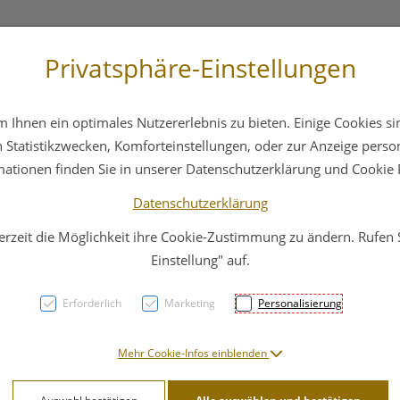
Privatsphäre-Einstellungen
3 6412 4044
Service
Bereitschaftsdienst
Ihnen ein optimales Nutzererlebnis zu bieten. Einige Cookies sin
ika
Hautpflege
Familie
Nahrungsergänzung
Statistikzwecken, Komforteinstellungen, oder zur Anzeige persona
mationen finden Sie in unserer Datenschutzerklärung und Cookie P
Datenschutzerklärung
erzeit die Möglichkeit ihre Cookie-Zustimmung zu ändern. Rufen
Rowac
Einstellung" auf.
Erforderlich
Marketing
Personalisierung
PZN: 0049992
6,90 EU
Mehr Cookie-Infos einblenden
50 Stk. / Einheit