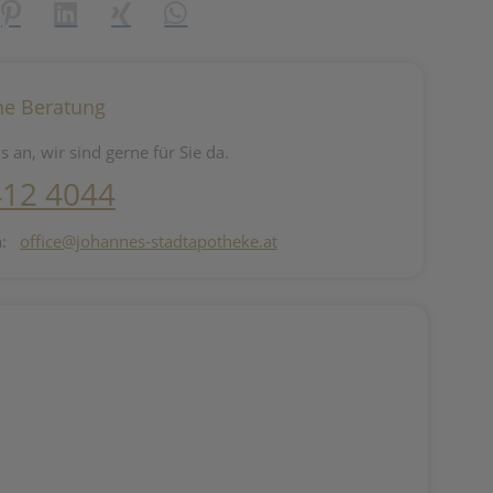
reator\plugin\share\core\structs\SocialSharingServiceSettings]:fo
Pinterest
LinkedIn
Xing
WhatsApp (#[creator\plugin\share\core\st
he Beratung
s an, wir sind gerne für Sie da.
412 4044
n:
office@johannes-stadtapotheke.at