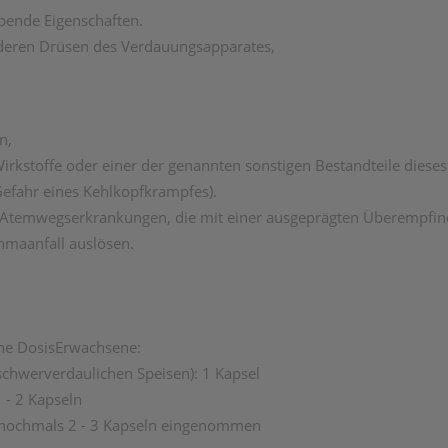
bende Eigenschaften.
nderen Drüsen des Verdauungsapparates,
n,
Wirkstoffe oder einer der genannten sonstigen Bestandteile dieses
(Gefahr eines Kehlkopfkrampfes).
n Atemwegserkrankungen, die mit einer ausgeprägten Überempfin
hmaanfall auslösen.
iche DosisErwachsene:
 schwerverdaulichen Speisen): 1 Kapsel
 - 2 Kapseln
 nochmals 2 - 3 Kapseln eingenommen