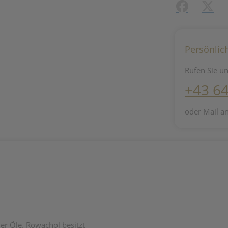
Facebook
X (#[c
Persönlic
Rufen Sie un
+43 6
oder Mail a
er Öle. Rowachol besitzt