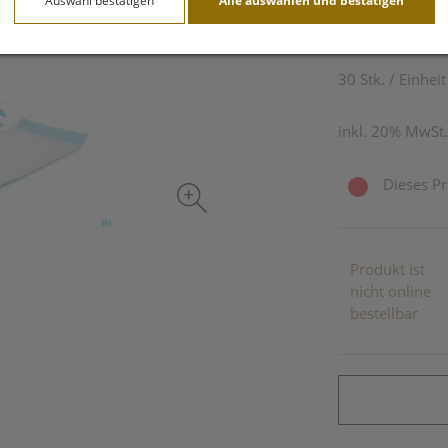
Auswahl bestätigen
Alle auswählen und bestätigen
12,20 E
30 Stk. / Einheit
inkl. 20% MwSt.
Dieses Pr
Produkt ist
nicht online
bestellbar