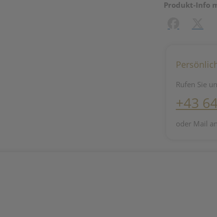
Produkt-Info 
Facebook
X (#[c
Persönlic
Rufen Sie un
+43 6
oder Mail a