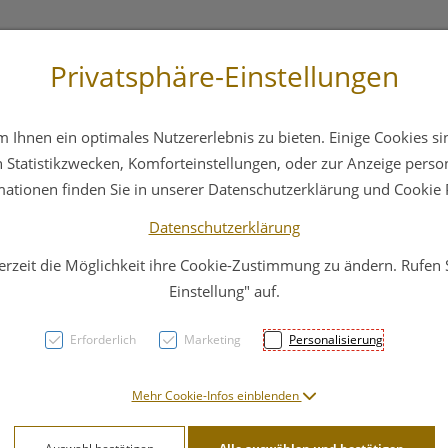
Privatsphäre-Einstellungen
 4044
Service
Bereitschaftsdienst
Ihnen ein optimales Nutzererlebnis zu bieten. Einige Cookies sin
ika
Hautpflege
Familie
Nahrungsergänzung
Statistikzwecken, Komforteinstellungen, oder zur Anzeige persona
mationen finden Sie in unserer Datenschutzerklärung und Cookie P
Datenschutzerklärung
erzeit die Möglichkeit ihre Cookie-Zustimmung zu ändern. Rufen
Saugk
Einstellung" auf.
Maim
Erforderlich
Marketing
Personalisierung
Nr 25
Mehr Cookie-Infos einblenden
PZN: 4779049