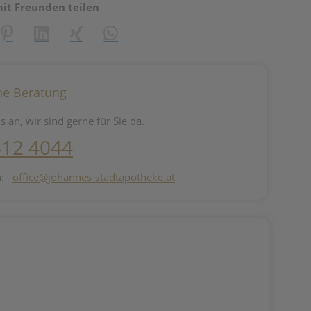
mit Freunden teilen
reator\plugin\share\core\structs\SocialSharingServiceSettings]:fo
Pinterest
LinkedIn
Xing
WhatsApp (#[creator\plugin\share\core\st
he Beratung
s an, wir sind gerne für Sie da.
412 4044
n:
office@johannes-stadtapotheke.at