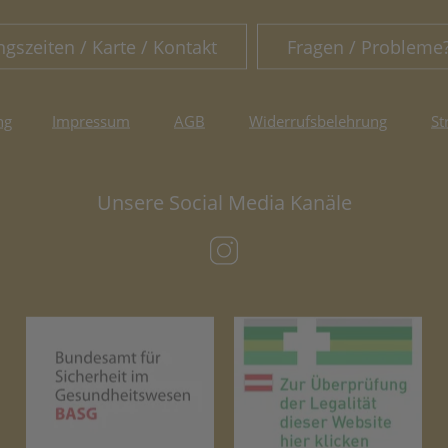
ngszeiten / Karte / Kontakt
Fragen / Probleme
ng
Impressum
AGB
Widerrufsbelehrung
St
Unsere Social Media Kanäle
(öffnet in neuem Tab)
(öffnet in neuem Tab)
(öf