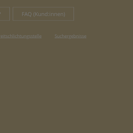
?
FAQ (Kund:innen)
reitschlichtungsstelle
Suchergebnisse
fnet in neuem Tab)