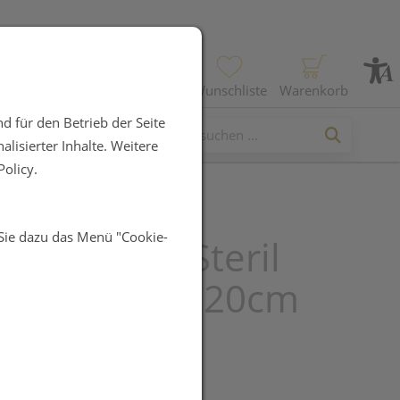
Profil
Wunschliste
Warenkorb
d für den Betrieb der Seite
lisierter Inhalte. Weitere
olicy.
 Sie dazu das Menü "Cookie-
ompresse Steril
ed Pad 10x 20cm
410 30st