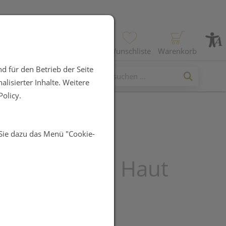
Profil
Wunschliste
Warenkorb
d für den Betrieb der Seite
lisierter Inhalte. Weitere
olicy.
 Sie dazu das Menü "Cookie-
en Canal
rei/gebogen Haut
047- 1st