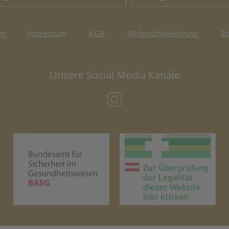
ng
Impressum
AGB
Widerrufsbelehrung
St
Unsere Social Media Kanäle
(öffnet in neuem Tab)
(öffnet in neuem Tab)
(öf