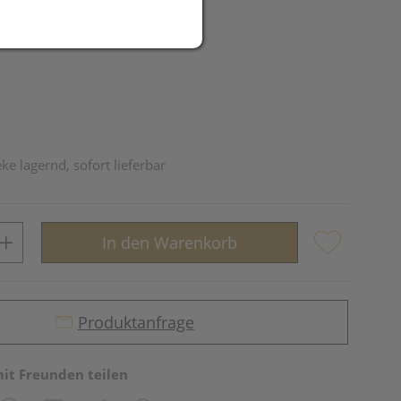
UR
ke lagernd, sofort lieferbar
In den Warenkorb
Produktanfrage
mit Freunden teilen