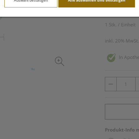
Auswahl bestätigen
Alle auswählen und bestätigen
27,90 E
1 Stk. / Einheit
inkl. 20% MwSt.
In Apothe
Produkt-Info 