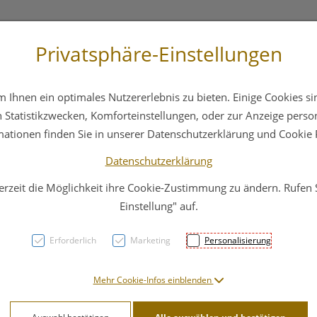
Privatsphäre-Einstellungen
 4044
Service
Bereitschaftsdienst
Ihnen ein optimales Nutzererlebnis zu bieten. Einige Cookies sin
ika
Hautpflege
Familie
Nahrungsergänzung
Statistikzwecken, Komforteinstellungen, oder zur Anzeige persona
mationen finden Sie in unserer Datenschutzerklärung und Cookie P
Datenschutzerklärung
erzeit die Möglichkeit ihre Cookie-Zustimmung zu ändern. Rufen
Scher
Einstellung" auf.
Rostf
Erforderlich
Marketing
Personalisierung
9cm 1
Mehr Cookie-Infos einblenden
PZN: 4785512