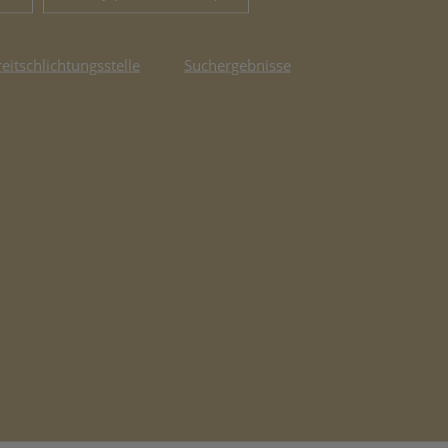
reitschlichtungsstelle
Suchergebnisse
fnet in neuem Tab)