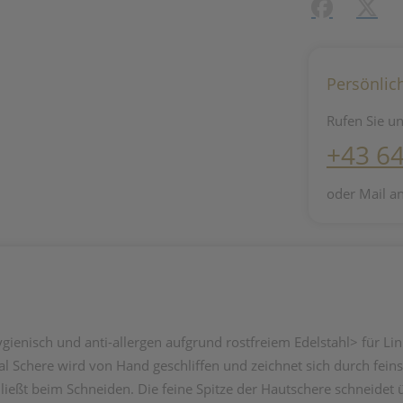
Facebook
X (#[c
Persönlic
Rufen Sie un
+43 6
oder Mail a
gienisch und anti-allergen aufgrund rostfreiem Edelstahl> für Li
al Schere wird von Hand geschliffen und zeichnet sich durch fei
ließt beim Schneiden. Die feine Spitze der Hautschere schneidet 