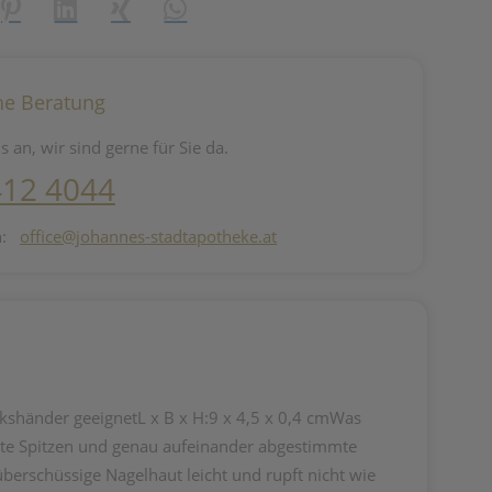
reator\plugin\share\core\structs\SocialSharingServiceSettings]:fo
Pinterest
LinkedIn
Xing
WhatsApp (#[creator\plugin\share\core\st
he Beratung
s an, wir sind gerne für Sie da.
412 4044
n:
office@johannes-stadtapotheke.at
nkshänder geeignetL x B x H:9 x 4,5 x 0,4 cmWas
nste Spitzen und genau aufeinander abgestimmte
überschüssige Nagelhaut leicht und rupft nicht wie