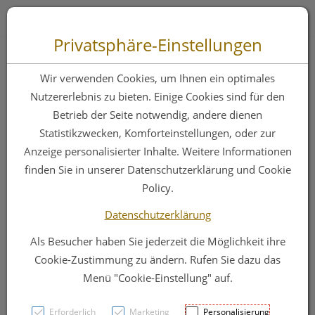
Zum “Inhalt dieser Seite” springen [AK + 0]
Zum Menü “Produkte” springen [AK + 1]
Zum Menü “Über uns / Service” springen [AK + 2]
Zu “Shop-Menüs” springen [AK + 3]
Zum "Barrierefreiheits-Menü" springen [AK + 4]
Zu den “Fusszeilen-Informationen” springen [AK + 5]
Toggle 
Produktsuche
Privatsphäre-Einstellungen
Schüßler Salz Adler
Wir verwenden Cookies, um Ihnen ein optimales
Nr. 27 D12 Tabletten
Nutzererlebnis zu bieten. Einige Cookies sind für den
Betrieb der Seite notwendig, andere dienen
Statistikzwecken, Komforteinstellungen, oder zur
PZN: 2980043
Anzeige personalisierter Inhalte. Weitere Informationen
finden Sie in unserer Datenschutzerklärung und Cookie
Policy.
Datenschutzerklärung
Als Besucher haben Sie jederzeit die Möglichkeit ihre
Cookie-Zustimmung zu ändern. Rufen Sie dazu das
Menü "Cookie-Einstellung" auf.
Erforderlich
Marketing
Personalisierung