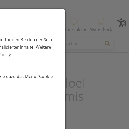
Profil
Wunschliste
Warenkorb
d für den Betrieb der Seite
lisierter Inhalte. Weitere
olicy.
 Sie dazu das Menü "Cookie-
arzkuemmeloel
t Bio -dynamis