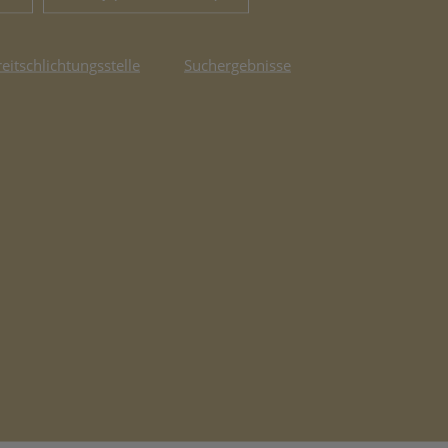
reitschlichtungsstelle
Suchergebnisse
fnet in neuem Tab)