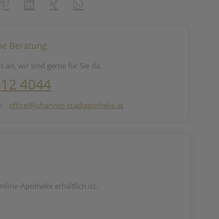
reator\plugin\share\core\structs\SocialSharingServiceSettings]:fo
Pinterest
LinkedIn
Xing
WhatsApp (#[creator\plugin\share\core\st
he Beratung
s an, wir sind gerne für Sie da.
412 4044
n:
office@johannes-stadtapotheke.at
ine-Apotheke erhältlich ist.