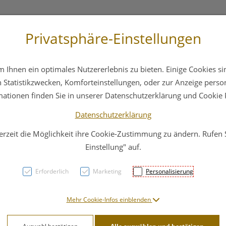
Privatsphäre-Einstellungen
3 6412 4044
Service
Bereitschaftsdienst
Ihnen ein optimales Nutzererlebnis zu bieten. Einige Cookies sin
ika
Hautpflege
Familie
Nahrungsergänzung
Statistikzwecken, Komforteinstellungen, oder zur Anzeige persona
mationen finden Sie in unserer Datenschutzerklärung und Cookie P
Datenschutzerklärung
erzeit die Möglichkeit ihre Cookie-Zustimmung zu ändern. Rufen
Schw
Einstellung" auf.
Aegyp
Erforderlich
Marketing
Personalisierung
50ml
Mehr Cookie-Infos einblenden
PZN: 2696678