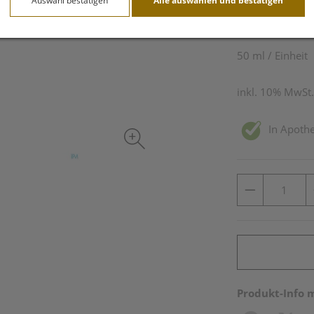
Auswahl bestätigen
Alle auswählen und bestätigen
9,80 EU
50 ml / Einheit
inkl. 10% MwSt.
In Apothe
Produkt-Info 