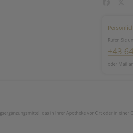
Facebook
X (#[c
Persönlic
Rufen Sie un
+43 6
oder Mail a
änzungsmittel, das in Ihrer Apotheke vor Ort oder in einer Onl