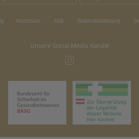
ng
Impressum
AGB
Widerrufsbelehrung
St
Unsere Social Media Kanäle
(öffnet in neuem Tab)
(öffnet in neuem Tab)
(öf