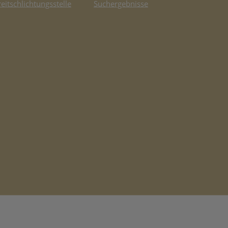
reitschlichtungsstelle
Suchergebnisse
fnet in neuem Tab)