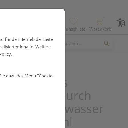
Profil
Wunschliste
Warenkorb
d für den Betrieb der Seite
lisierter Inhalte. Weitere
olicy.
 Sie dazu das Menü "Cookie-
kolloid Ionis
yrik Gmbh Durch
rolyse Silberwasser
m Ks.06 50ml