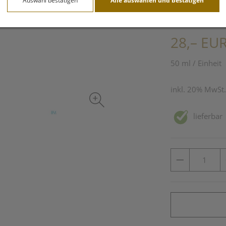
Auswahl bestätigen
Alle auswählen und bestätigen
PZN: 4589366
28,– EU
50 ml / Einheit
inkl. 20% MwSt.
lieferbar