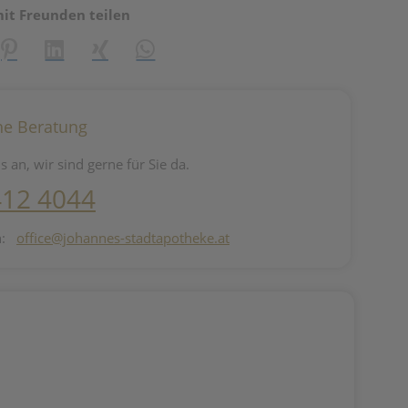
mit Freunden teilen
reator\plugin\share\core\structs\SocialSharingServiceSettings]:fo
Pinterest
LinkedIn
Xing
WhatsApp (#[creator\plugin\share\core\st
he Beratung
s an, wir sind gerne für Sie da.
412 4044
n:
office@johannes-stadtapotheke.at