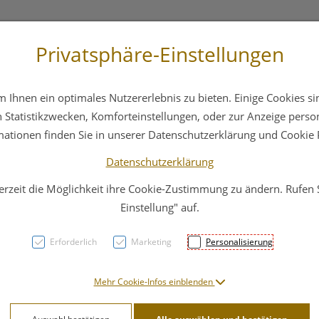
Privatsphäre-Einstellungen
3 6412 4044
Service
Bereitschaftsdienst
Ihnen ein optimales Nutzererlebnis zu bieten. Einige Cookies sin
ika
Hautpflege
Familie
Nahrungsergänzung
Statistikzwecken, Komforteinstellungen, oder zur Anzeige persona
mationen finden Sie in unserer Datenschutzerklärung und Cookie P
Datenschutzerklärung
erzeit die Möglichkeit ihre Cookie-Zustimmung zu ändern. Rufen
Silber
Einstellung" auf.
Spag
Erforderlich
Marketing
Personalisierung
Elekt
Mehr Cookie-Infos einblenden
50pp