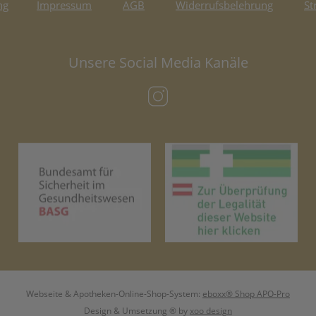
ng
Impressum
AGB
Widerrufsbelehrung
St
Unsere Social Media Kanäle
(öffnet in neuem Tab)
(öffnet in neuem Tab)
(öf
Webseite & Apotheken-Online-Shop-System:
eboxx® Shop APO-Pro
Design & Umsetzung
® by
xoo design