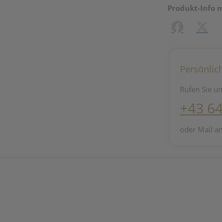
Produkt-Info 
Facebook
X (#[c
Persönlic
Rufen Sie un
+43 6
oder Mail a